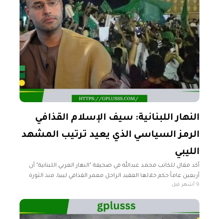
النهار اللبنانية: سيف الإسلام القذافي
الرمز السياسي الذي يعيد ترتيب المشهد
الليبي
أكد مقال للكاتب محمد عبدالله في صحيفة "النهار العربي اللبنانية" أن
أربعين عاماً حكم خلالها العقيد الراحل معمر القذافي ليبيا، منذ الثورة
9 أشهر قبل
على النظام الملكي عام 1969 وحتى عام 2011،