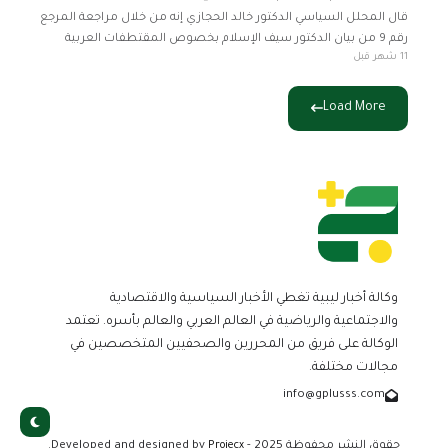
قال المحلل السياسي الدكتور خالد الحجازي إنه من خلال مراجعة المرجع
رقم 9 من بيان الدكتور سيف الإسلام بخصوص المقتطفات العربية
11 شهر قبل
والوثائق الأمريكية المرفوعة عنها السرية يظهر أنه أراد إيصال
Load More
وكالة أخبار ليبية تغطي الأخبار السياسية والاقتصادية
والاجتماعية والرياضية في العالم العربي والعالم بأسره. تعتمد
الوكالة على فريق من المحررين والصحفيين المتخصصين في
مجالات مختلفة.
info@gplusss.com
حقوق النشر محفوظة 2025 - Developed and designed by
Projecx
.