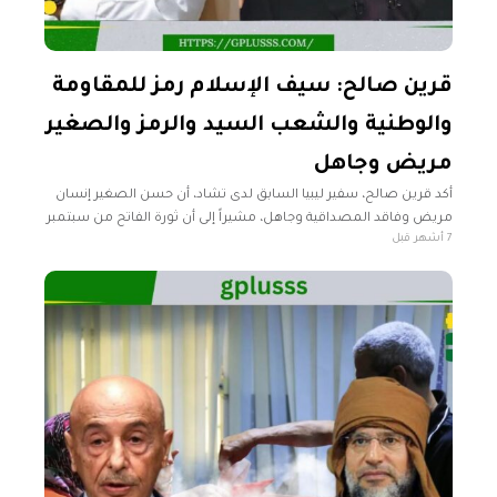
قرين صالح: سيف الإسلام رمز للمقاومة
والوطنية والشعب السيد والرمز والصغير
مريض وجاهل
أكد قرين صالح، سفير ليبيا السابق لدى تشاد، أن حسن الصغير إنسان
مريض وفاقد المصداقية وجاهل، مشيراً إلى أن ثورة الفاتح من سبتمبر
7 أشهر قبل
هي التي علّمته، وأنه بدأ يتنطع ويهاجم