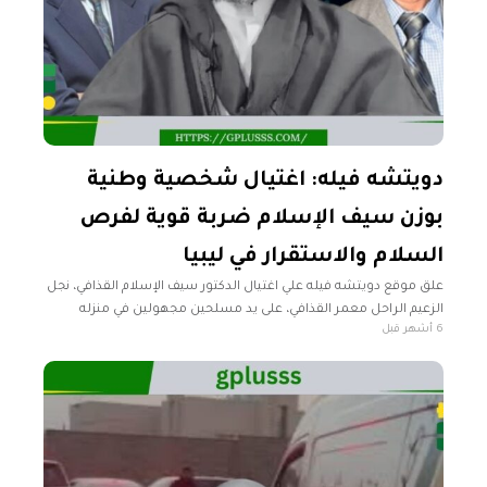
دويتشه فيله: اغتيال شخصية وطنية
بوزن سيف الإسلام ضربة قوية لفرص
السلام والاستقرار في ليبيا
علق موقع دويتشه فيله علي اغتيال الدكتور سيف الإسلام القذافي، نجل
الزعيم الراحل معمر القذافي، على يد مسلحين مجهولين في منزله
6 أشهر قبل
بمدينة الزنتان جنوب غرب طرابلس. وأضاف الموقع في تقرير