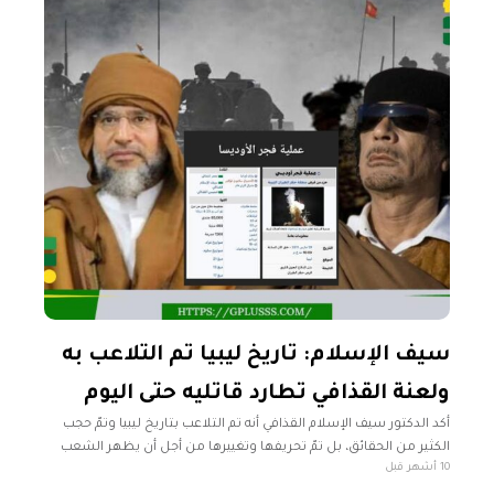
سيف الإسلام: تاريخ ليبيا تم التلاعب به
ولعنة القذافي تطارد قاتليه حتى اليوم
أكد الدكتور سيف الإسلام القذافي أنه تم التلاعب بتاريخ ليبيا وتمّ حجب
الكثير من الحقائق، بل تمّ تحريفها وتغييرها من أجل أن يظهر الشعب
10 أشهر قبل
الليبي كله مجاهداً ومقاتلاً ضد الاستعمار