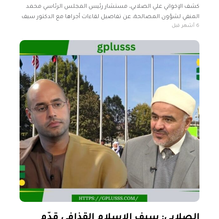
كشف الإخواني علي الصلابي، مستشار رئيس المجلس الرئاسي محمد
المنفي لشؤون المصالحة، عن تفاصيل لقاءات أجراها مع الدكتور سيف
6 أشهر قبل
الإسلام القذافي قبل اندلاع فبراير، مشيرًا إلى أن ملف المصالحة كان
الصلابي: سيف الإسلام القذافي قدّم