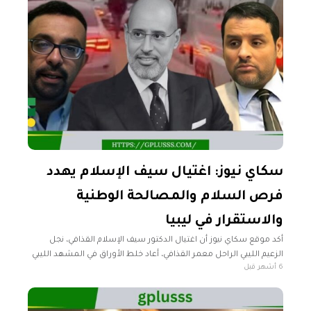
سكاي نيوز: اغتيال سيف الإسلام يهدد
فرص السلام والمصالحة الوطنية
والاستقرار في ليبيا
أكد موقع سكاي نيوز أن اغتيال الدكتور سيف الإسلام القذافي، نجل
الزعيم الليبي الراحل معمر القذافي، أعاد خلط الأوراق في المشهد الليبي
6 أشهر قبل
وفتح بابًا واسعا من التساؤلات حول الجهات المستفيدة