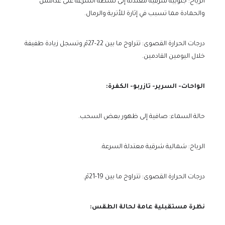
الرياح: جنوبية شرقية معتدلة إلى نشطة السرعة على غدامس
والحمادة مما تسبب في إثارة للأتربة والرمال.
درجات الحرارة القصوى: تتراوح ما بين 22-27مْ وتسجل زيادة طفيفة
خلال اليومين القادمين.
الواحات- السرير- تازربو- الكفرة:
حالة السماء: صافية إلى ظهور بعض السحب.
الرياح: شمالية شرقية معتدلة السرعة.
درجات الحرارة القصوى: تتراوح ما بين 19-21مْ.
نظرة مستقبلية عامة لحالة الطقس: