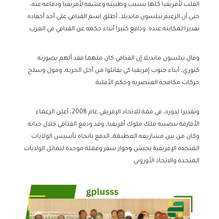
القلب لأفريقيا كلها بسبب وطنيته وعشقه لأفريقيا ودفاعه عنه،
حتى أن الزعيم نيلسون مانديلا، أطلق اسم القذافي على أحد أحفاده
تقديرا لمكانته عنده. ودافع كثيرا أثناء حكمه عن القذافي في الغرب.
وقال نيلسون مانديلا إن القذافي كان ملهما فقد ألهم بصورته
كثوري، أبناء جنوب إفريقيا كي يقاتلوا من أجل الحرية، ومول وسلح
حركات مكافحة العنصرية وحكم الأقلية.
وتقديرا لدوره، في قمة للاتحاد الإفريقي عام 2008، أعلن الزعماء
الأفارقة تنصيبه ملك ملوك أفريقيا، وقد ودفع القذافي خلال حياته
وكان من بين مشاريعه العظيمة، الدفع باتجاه تأسيس الولايات
المتحدة الإفريقية بجيش وجواز سفر وعملة موحدة لتماثل الولايات
المتحدة والاتحاد الأوروبي.