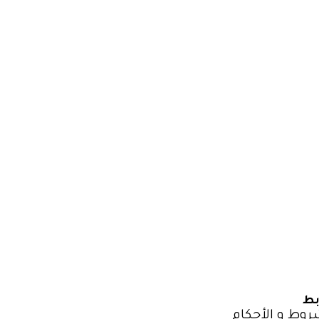
بط
روط و الأحكام