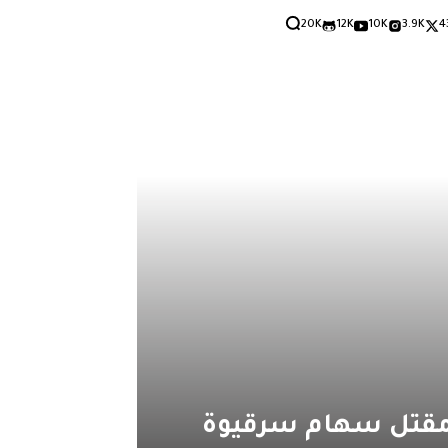
20K
12K
10K
3.9K
4
 مقتل سهام سرقيوة