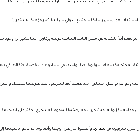
لأخبار كلما أخفقت في إدارة ملف معين، في محاولة لصرف الأنظار عن فشلها.
شائعات هو إرسال رسالة للمجتمع الدولي بأن ليبيا “غير مؤهلة للاستقرار”.
 لم تهتم أبداً بالكتابة عن مقتل النائبة السابقة فريحة بركاوي، مما يشير إلى وجود 
لنائبة المختطفة سهام سرقيوة، جدلا واسعا في ليبيا، وأعادت قضية اختفائها في 
ة ومواقع تواصل اجتماعي، جثة يعتقد أنها لسرقيوة بعد تعرضها للاعتداء والقتل، م
بنغازي
، وأطلقوا النار على زوجها وأصابوه، ثم قاموا باقتيادها إ