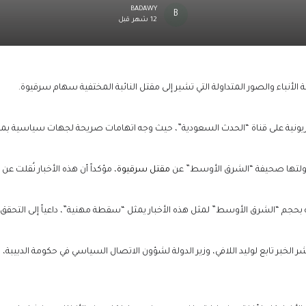
BADAWY
12 شهر قبل
أنباء والصور المتداولة التي تشير إلى مقتل النائبة المختفية سهام سرقيوة.
يونية على قناة “الحدث السعودية”، حيث وجه اتهامات صريحة لجهات سياسية بم
داولتها صحيفة “الشرق الأوسط” عن
مقتل سرقيوة
، مؤكداً أن هذه الأخبار نُقلت ع
بحجم “الشرق الأوسط” لمثل هذه الأخبار يمثل “سقطة مهنية”، داعياً إلى التحقق 
ر الخبر تابع لوليد اللافي، وزير الدولة لشؤون الاتصال السياسي في حكومة الدبيبة،