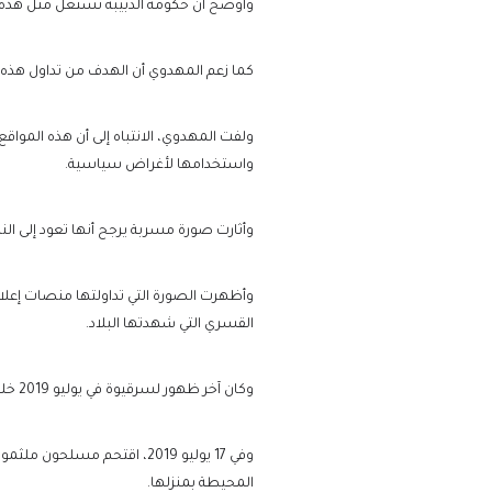
وأوضح أن حكومة الدبيبة تستغل مثل هذه ا
كما زعم المهدوي أن الهدف من تداول هذه ال
ولفت المهدوي، الانتباه إلى أن هذه المواقع
واستخدامها لأغراض سياسية.
وأثارت صورة مسربة يرجح أنها تعود إلى ا
وأظهرت الصورة التي تداولتها منصات إعلامي
القسري التي شهدتها البلاد.
وكان آخر ظهور لسرقيوة في يوليو 2019 خلال مقابلة تلفزيونية، حيث كررت معارضتها للهجوم العسكري لحفتر على العاصمة طرابلس.
وفي 17 يوليو 2019، اقتحم مسلحون ملثمون منزل سرقيوة في
المحيطة بمنزلها.