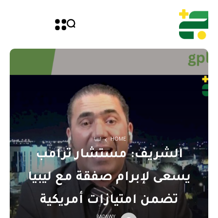
HOME
ليبيا
الشريف: مستشار ترامب
يسعى لإبرام صفقة مع ليبيا
تضمن امتيازات أمريكية
BADAWY