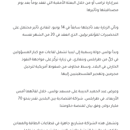
عبر إدارة ترامب أو من خلال البعثة الأممية التي تفقد يوماً بعد يوم
مصداقيتها وتأثيرها.
وتأتي الزيارة بعد تأجيلها سابقاً في 14 يونيو، لتفادي تأثير محتمل على
التحضيرات لمؤتمر
برلين
، الذي انعقد في 20 من الشهر نفسه.
وبدأ بولس جولة رسمية إلى ليبيا تشمل لقاءات مع كبار المسؤولين
في كلٍّ من طرابلس وبنغازي، في زيارة تركّز على مواجهة النفوذ
الخارجي في البلاد، وسط مخاوف من ضغوط أمريكية لترحيل
مجرمين وتهجير الفلسطينيين إليها.
وعرض عبد الحميد الدبيبة على مسعد بولس، خلال لقائهما أمس
الأربعاء، في طرابلس، شراكة اقتصادية بين البلدين تقدر بنحو 70
مليار دولار، وفق بيان لمنصة حكومتنا.
وتشمل هذه الشراكة مشاريع جاهزة في قطاعات الطاقة والمعادن