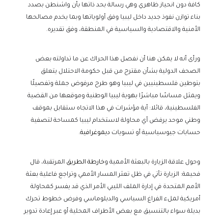
كافة دون انحياز ظاهري وهي رسالة بحد ذاتها بأن واشنطن بصدد
بناء توازن نفوذ جديد داخل ليبيا وفق أولوياتها وبما يخدم مصالحها
الأمنية والاقتصادية والسياسية في المنطقة، وفق تقديره.
ورأى أنه لا يمكن هنا أن نفصل هذا الحراك عن ما تداولته بعض
الصحف الدولية بشأن مقترح من قبل حكومة الاحتلال يتعلق
بتوطين فلسطينيين في ليبيا وهو طرح مرفوض جملة وتفصيلًا
ويمثل مساسًا مباشرًا بهوية ليبيا الوطنية وموقعها من القضية
الفلسطينية، قائلا: أية مؤشرات في هذا الاتجاه ستقابل بموقف
وطني موحد يرفض أي محاولة لاستخدام ليبيا كمساحة لتصفية
حسابات جيوسياسية أو تسويات
ديموغرافية
.
وحول علاقة الزيارة بالبعثة الأممية و
خارطة الطريق
المرتقبة، قال
فحيمة: الزيارة تأتي في ظل تعثر المسار الأممي وتراجع فاعلية بعثة
الأمم المتحدة في إدارة الملف الليبي الأمر الذي قد يفسر كمحاولة
أمريكية لملء الفراغ السياسي والدبلوماسي وفرض خطوط تحرك
بديلة سواء بالتنسيق مع بعض الأطراف المحلية أو عبر إعادة تدوير