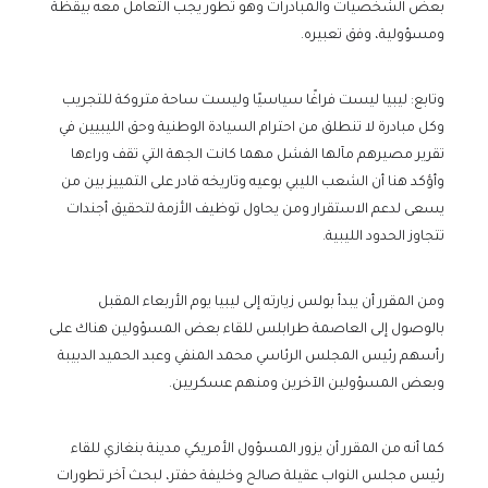
بعض الشخصيات والمبادرات وهو تطور يجب التعامل معه بيقظة
ومسؤولية، وفق تعبيره.
وتابع: ليبيا ليست فراغًا سياسيًا وليست ساحة متروكة للتجريب
وكل مبادرة لا تنطلق من احترام السيادة الوطنية وحق الليبيين في
تقرير مصيرهم مآلها الفشل مهما كانت الجهة التي تقف وراءها
وأؤكد هنا أن الشعب الليبي بوعيه وتاريخه قادر على التمييز بين من
يسعى لدعم الاستقرار ومن يحاول توظيف الأزمة لتحقيق أجندات
تتجاوز الحدود الليبية.
ومن المقرر أن يبدأ بولس زيارته إلى ليبيا يوم الأربعاء المقبل
بالوصول إلى العاصمة طرابلس للقاء بعض المسؤولين هناك على
رأسهم رئيس المجلس الرئاسي محمد المنفي وعبد الحميد الدبيبة
وبعض المسؤولين الآخرين ومنهم عسكريين.
كما أنه من المقرر أن يزور المسؤول الأمريكي مدينة بنغازي للقاء
رئيس مجلس النواب عقيلة صالح وخليفة حفتر، لبحث آخر تطورات