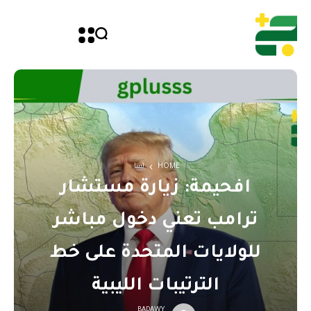
HOME
ليبيا
افحيمة: زيارة مستشار
ترامب تعني دخول مباشر
للولايات المتحدة على خط
الترتيبات الليبية
BADAWY