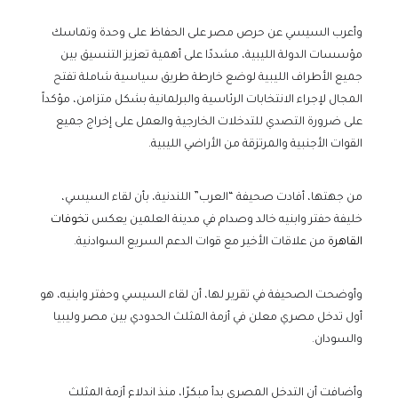
وأعرب السيسي عن حرص مصر على الحفاظ على وحدة وتماسك
مؤسسات الدولة الليبية، مشددًا على أهمية تعزيز التنسيق بين
جميع الأطراف الليبية لوضع خارطة طريق سياسية شاملة تفتح
المجال لإجراء الانتخابات الرئاسية والبرلمانية بشكل متزامن، مؤكداً
على ضرورة التصدي للتدخلات الخارجية والعمل على إخراج جميع
القوات الأجنبية والمرتزقة من الأراضي الليبية.
من جهتها، أفادت صحيفة “العرب” اللندنية، بأن لقاء السيسي،
خليفة حفتر وابنيه خالد وصدام في مدينة العلمين يعكس
تخوفات
القاهرة
من علاقات الأخير مع قوات الدعم السريع السوادنية.
وأوضحت الصحيفة في تقرير لها، أن لقاء السيسي وحفتر وابنيه، هو
أول تدخل مصري معلن في أزمة المثلث الحدودي بين مصر وليبيا
والسودان.
وأضافت أن التدخل المصري بدأ مبكرًا، منذ اندلاع أزمة المثلث