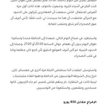
البعض تمكن من النوم جالسًا، أما أنا، فلم أغمض عيني طوال الليل.
كنت أفكر في أشياء كثيرة، وشعرت بالخوف. هذه كانت أول مرة
أتعرض للاعتقال. لكنني سمعت أن المهاجرين يُتركون على الحدود
مع الجزائر، فاعتقدت أن هذا ما سيحدث لي. كنت قلقًا، لأنني أعرف أن
عبور الصحراء أمر شاق ومتعب للغاية.
واستطرد: في صباح اليوم التالي، صعدنا إلى الحافلة مجددا وسافرنا
طوال اليوم بدون أي طعام. حوالي الساعة 20:00 أو 21:00، وصلنا إلى
الحدود الليبية. لم أكن أعرف الموقع الدقيق لأن الجو كان مظلما وكنا
في قلب الصحراء.
واسترسل: اعتقدت أننا سنمضي الليلة مرة أخرى في معسكر. لكن،
خرج رجال الشرطة التونسيون من الحافلة وذهبوا للقاء ميليشيات
ليبية كانت في انتظارنا. دار بينهم نقاش قصير، ثم جاء الليبيون، كانوا
مسلحين ومقنعين، واستلمونا من التونسيين.
الإفراج مقابل 800 يورو