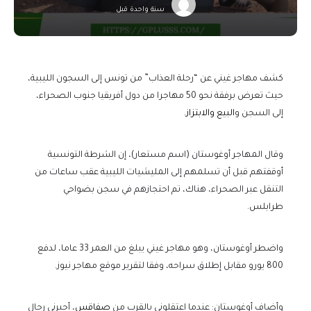
سنة واحدة قبل
كشف مهاجر غيني عن “رحلة العذاب” من تونس إلى السجون الليبية،
حيث تعرض برفقة نحو 50 مهاجرا من دول أفريقيا جنوب الصحراء،
إلى السجن و
البيع والابتزاز
.
وقال المهاجر أوغوستان (اسم مستعار)، إن الشرطة التونسية
أوقفتهم قبل أن تسلمهم إلى المليشيات الليبية عقب ساعات من
التنقل عبر الصحراء، هناك، تم احتجازهم في سجن بضواحي
طرابلس.
واضطر أوغوستان، وهو مهاجر غيني يبلغ من العمر 33 عاما، لدفع
800 يورو مقابل إطلاق سراحه، وفقا لتقرير موقع مهاجر نيوز.
وأضاف أوغوستان: عندما اعتقلوني بالقرب من
صفاقس
، أجبرني رجال