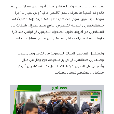
عند الحدود التونسية، ركب المهاجر سيارة أجرة ولكن تفطن فيم بعد
بأنه وقع ضحية ما يعرف باسم “تاكسي-مافيا” وهي سيارات أجرة
يقودها تونسيون، يقوم بعضهم بخداع المهاجرين وإيهامهم بأنهم
سينقلونهم إلى المدينة، لكنهم في الواقع يبيعونهم إلى شبكات من
المهاجرين من أفريقيا جنوب الصحراء المقيمين في تونس منذ فترة
طويلة. يتم احتجاز الضحايا وتعذيبهم حتى يدفعوا مقابل حريتهم.
واستكمل: لقد باعني السائق لمجموعة من الكاميرونيين. عندما
وصلت إلى صفاقس، في حي بن سعيدة، خرج رجال من منزل
وأجبروني على الدخول. كان هناك بالفعل ثمانية مهاجرين آخرين
محتجزين. بعضهم تعرض للتعذيب.