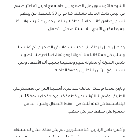
الشرطة التونسيون على الصعود إلى حافلة مع آخرين تم اعتراضهم
في البحر، كانت الحافلة ممتلئة، كنا حوالي 50 شخصا، من بينهم
نساء، إحداهن كانت حاملاً، وطفلان يبلغان حوالي عشر سنوات، كنا
جميعا مكبلي الأيدي، بلا استثناء، حتى الأطفال.
وواصل: خلال الرحلة التي دامت لساعات في الصحراء، تم تفتيشنا
وسلب كل ممتلكاتنا منا، أموالنا وهواتفنا، كما تعرضنا للضرب
بمجرد التحرك أو محاولة تغيير وضعيتنا بسبب ألم الأصفاد وحتى
بسبب رفع الرأس للنظر إلى وجهة الحافلة.
وتابع: عندما توقفت الحافلة بعد فترة، أمضينا الليل في معسكر على
الطريق، وقدم لنا التونسيون قطعة خبز وزجاجة ماء سعة 1.5 لتر
ليتقاسمها كل ثلاثة أشخاص – فقط الأطفال والمرأة الحامل
حصلوا على قطعة خبز لكل منهم.
وأكمل: داخل الزنازين، كنا محشورين، لم يكن هناك مكان للاستلقاء.