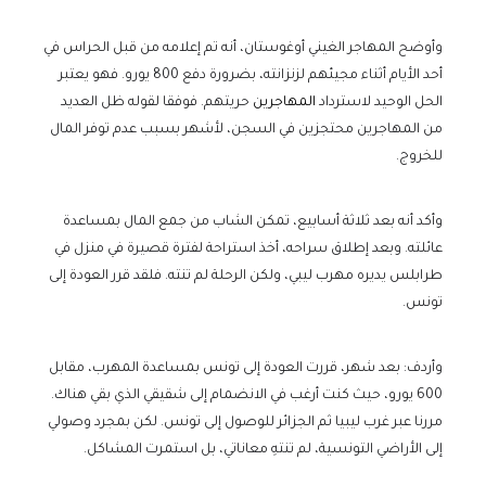
وأوضح المهاجر الغيني أوغوستان، أنه تم إعلامه من قبل الحراس في
أحد الأيام أثناء مجيئهم لزنزانته، بضرورة دفع 800 يورو. فهو يعتبر
الحل الوحيد لاسترداد
المهاجرين
حريتهم. فوفقا لقوله ظل العديد
من المهاجرين محتجزين في السجن، لأشهر بسبب عدم توفر المال
للخروج.
وأكد أنه بعد ثلاثة أسابيع، تمكن الشاب من جمع المال بمساعدة
عائلته. وبعد إطلاق سراحه، أخذ استراحة لفترة قصيرة في منزل في
طرابلس يديره مهرب ليبي، ولكن الرحلة لم تنته. فلقد قرر العودة إلى
تونس.
وأردف: بعد شهر، قررت العودة إلى تونس بمساعدة المهرب، مقابل
600 يورو، حيث كنت أرغب في الانضمام إلى شقيقي الذي بقي هناك.
مررنا عبر غرب ليبيا ثم الجزائر للوصول إلى تونس. لكن بمجرد وصولي
إلى الأراضي التونسية، لم تنتهِ معاناتي، بل استمرت المشاكل.