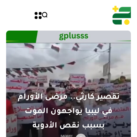
HOME
ليبيا
تقصير كارثي.. مرضى الأورام
في ليبيا يواجهون الموت
بسبب نقص الأدوية
BADAWY