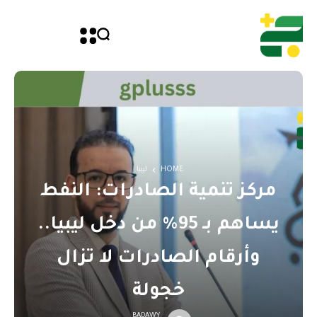
HOME
ليبيا
مركز تنمية الصادرات: النفط
يساهم بـ 95% من دخل ليبيا..
وأرقام الصادرات لا تزال
خجولة
BADAWY