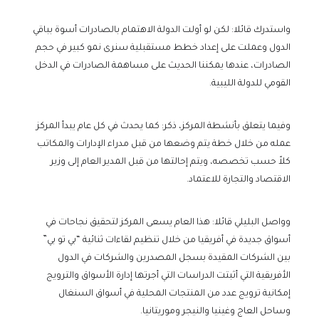
واستدرك قائلا: لكن لو أولت الدولة الاهتمام بالصادرات أسوة بباقي
الدول وعملت على إعداد خطط مستقبلية سنرى نمو كبير في حجم
الصادرات، عندها يمكننا الحديث على مساهمة الصادرات في الدخل
القومي للدولة الليبية.
وفيما يتعلق بأنشطة المركز، ذكر: كما يحدث في كل عام يبدأ المركز
عمله من خلال خطة يتم وضعها من قبل مدراء الإدارات والمكاتب
كلاً حسب تخصصه، ويتم إحالتها من قبل المدير العام إلى وزير
الاقتصاد والتجارة للاعتماد.
وواصل البليلي قائلا: هذا العام يسعى المركز لتحقيق نجاحات في
أسواق جديدة في أفريقيا من خلال تنظيم لقاءات ثنائية “بي تو بي”
بين الشركات المقيدة بسجل المصدرين والشركات في الدول
الأفريقية التي أثبتت الدراسات التي أجرتها إدارة الأسواق والترويج
إمكانية ترويج عدد من المنتجات المحلية في أسواق السنغال
وساحل العاج وغينيا والنيجر وموريتانيا.