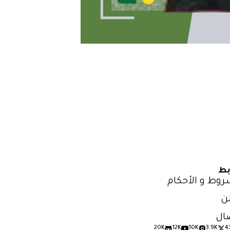
بط
روط و الأحكام
ن
ال
20K
12K
10K
3.9K
4