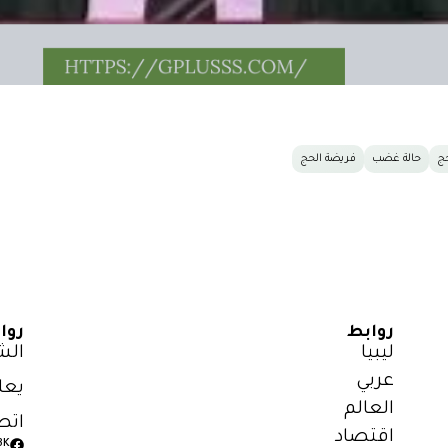
حج
حالة غضب
فريضة الحج
روابط
روا
ليبيا
الش
عربي
يعل
العالم
اتص
اقتصاد
3K