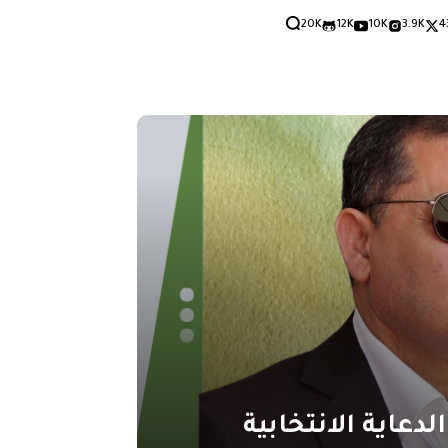
20K
12K
10K
3.9K
4
دعاية الانتخابية