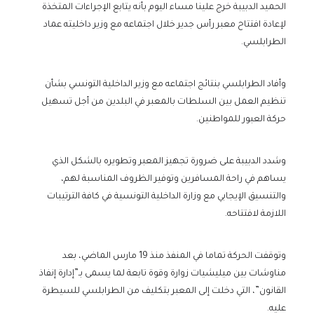
الحميد الدبيبة خرج علينا مساء اليوم بأنه يتابع الإجراءات المتخذة
لإعادة افتتاح معبر رأس جدير خلال اجتماعه مع وزير داخليته عماد
الطرابلسي.
وأفاد الطرابلسي بنتائج اجتماعه مع وزير الداخلية التونسي بشأن
تنظيم العمل بين السلطات بالمعبر في البلدين من أجل تسهيل
حركة العبور للمواطنين.
وشدد الدبيبة على ضرورة تجهيز المعبر وتطويره بالشكل الذي
يساهم في راحة المسافرين وتوفير الظروف المناسبة لهم،
والتنسيق الإيجابي مع وزارة الداخلية التونسية في كافة الترتيبات
اللازمة لافتتاحه.
وتوقفت الحركة تماما في المنفذ منذ 19 مارس الماضي، بعد
مناوشات بين ميليشيات زوارة وقوة تابعة لما يسمى بـ”إدارة إنفاذ
القانون”، التي دخلت إلى المعبر بتكليف من الطرابلسي للسيطرة
عليه.