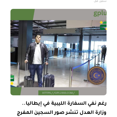
سنتين قبل
بحكومة الديبية مع أمازيغ زوارة. وذلك في حال
رغم نفي السفارة الليبية في إيطاليا..
وزارة العدل تنشر صور السجين المفرج