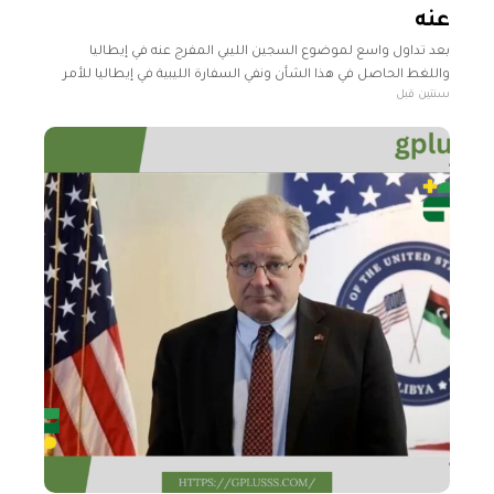
عنه
بعد تداول واسع لموضوع السجين الليبي المفرج عنه في إيطاليا
واللغط الحاصل في هذا الشأن ونفي السفارة الليبية في إيطاليا للأمر
سنتين قبل
جملة وتفصيلا، حسمت وزارة العدل الأمر وأكدت الإفراج عن