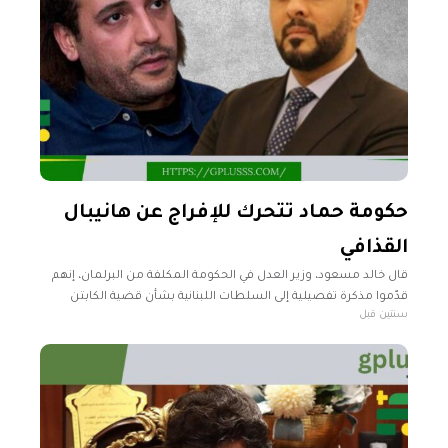
حكومة حماد تتحرك للإفراج عن هانيبال
القذافي
قال خالد مسعود، وزير العدل في الحكومة المكلفة من البرلمان، إنهم
قدّموا مذكرة تفصيلية إلى السلطات اللبنانية بشأن قضية الكابتن
سنتين قبل
هانيبال معمر القذافي. وأضاف خلال تصريحات تلفزيونية لفضائية "ليبيا
الحدث"،