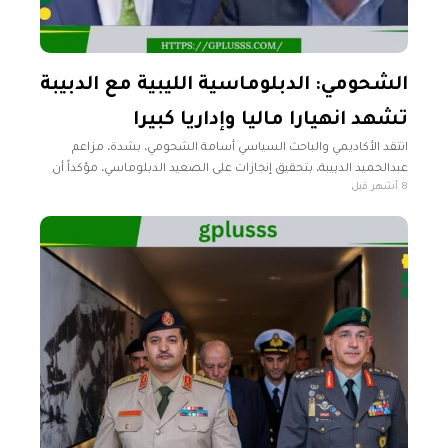
الشحومي: الدبلوماسية الليبية مع الدبيبة
تشهد انهيارا ماليا وإداريا كبيرا
انتقد الأكاديمي والباحث السياسي أسامة الشحومي، بشدة، مزاعم
عبدالحميد الدبيبة، بتحقيق إنجازات على الصعيد الدبلوماسي، مؤكداً أن
8 أشهر قبل
وزارة الخارجية الليبية شهدت "انهياراً مالياً وإدارياً" كبيراً في الفترة التي
تلت عام