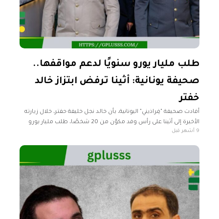
طلب مليار يورو سنويًا لدعم مواقفها..
صحيفة يونانية: أثينا ترفض ابتزاز خالد
خفتر
أفادت صحيفة "فِراذيني" اليونانية، بأن خالد نجل خليفة حفتر، خلال زيارته
الأخيرة إلى أثينا على رأس وفد مكوّن من 20 شخصًا، طلب مليار يورو
9 أشهر قبل
سنويًا لدعم المواقف اليونانية. وأوضحت الصحيفة