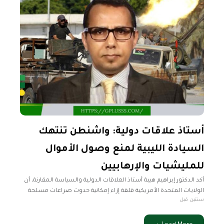
أستاذ علاقات دولية: واشنطن تنتهك
السيادة الليبية لمنع وصول الأموال
للمليشيات والإرهابيين
أكد الدكتور إبراهيم هيبة أستاذ العلاقات الدولية والسياسة المقارنة، أن
الولايات المتحدة الأمريكية قلقة إزاء إمكانية حدوث صراعات مسلحة
سنتين قبل
بين في ليبيا، وتسعى لاحتواء أي تصعيد عسكري قد يؤدي إلى