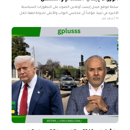
سلط موقع ميدل إيست أونلاين الضوء على التطورات السياسية
الأخيرة في ليبيا، مؤكداً أن مجلسي النواب والأعلى للدولة اتفقا خلال
10 أشهر قبل
اجتماع مشترك في بنغازي على إعادة تشكيل مجلس إدارة المفوضية