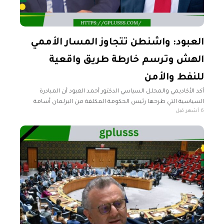
العبود: واشنطن تتجاوز المسار الأممي
الهش وترسم خارطة طريق واقعية
للنفط والأمن
أكد الأكاديمي والمحلل السياسي الدكتور أحمد العبود أن المبادرة
السياسية التي طرحها رئيس الحكومة المكلفة من البرلمان أسامة
6 أشهر قبل
حماد تعد محاولة جادة لإعادة ترتيب المشهد السياسي وتضع رئيس
حكومة عبد