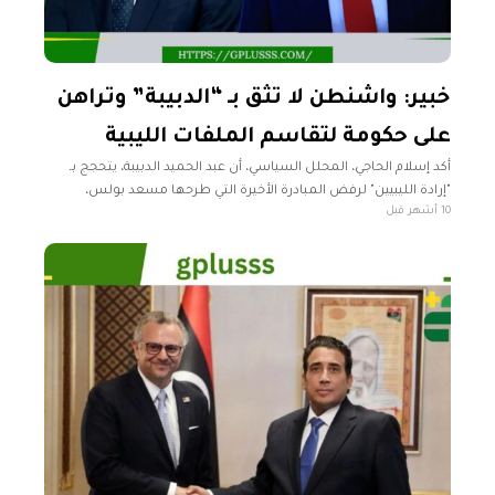
خبير: واشنطن لا تثق بـ “الدبيبة” وتراهن
على حكومة لتقاسم الملفات الليبية
أكد إسلام الحاجي، المحلل السياسي، أن عبد الحميد الدبيبة، يتحجج بـ
"إرادة الليبيين" لرفض المبادرة الأخيرة التي طرحها مسعد بولس،
10 أشهر قبل
مستشار الرئيس الأمريكي دونالد ترامب، مشيراً إلى أن الدافع الحقيقي