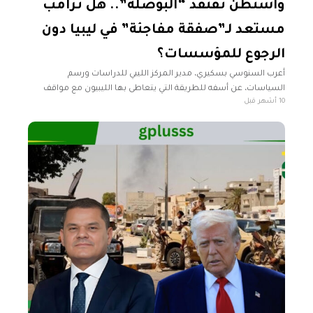
واشنطن تفتقد “البوصلة”.. هل ترامب
مستعد لـ”صفقة مفاجئة” في ليبيا دون
الرجوع للمؤسسات؟
أعرب السنوسي بسكيري، مدير المركز الليبي للدراسات ورسم
السياسات، عن أسفه للطريقة التي يتعاطى بها الليبيون مع مواقف
10 أشهر قبل
وتصريحات القوى الدولية بشأن بلادهم، مؤكداً أن "كل طرف يفسر هذه
التصريحات