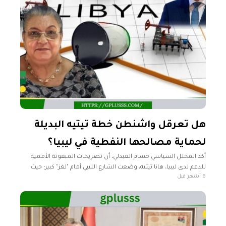
هل تعرقل واشنطن خطة تيتيه البديلة
لحماية مصالحها النفطية في ليبيا؟
أكد المحلل السياسي حسام العبدلي، أن تصريحات المبعوثة الأممية
للدعم لدى ليبيا، هانا تيتيه، وضعت الشارع الليبي أمام "لغز" كبير؛ حيث
6 أشهر قبل
لوحت بامتلاكها "خطة بديلة" ستفصح عنها في فبراير الجاري،