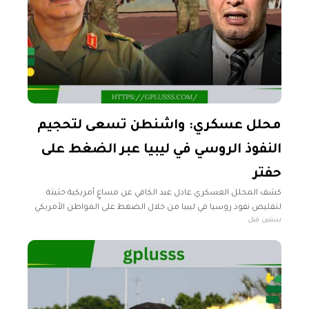
محلل عسكري: واشنطن تسعى لتحجيم
النفوذ الروسي في ليبيا عبر الضغط على
حفتر
كشف المحلل العسكري عادل عبد الكافي عن مساعٍ أمريكية حثيثة
لتقليص نفوذ روسيا في ليبيا من خلال الضغط على المواطن الأمريكي
سنتين قبل
خليفة حفتر للحد من علاقته مع المرتزقة الروس، سواء