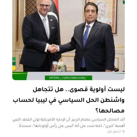
ليست أولوية قصوى.. هل تتجاهل
واشنطن الحل السياسي في ليبيا لحساب
مصالحها؟
أكد المحلل السياسي عصام الزبير، أن الإدارة الأمريكية تولي الملف الليبي
أهمية "كبرى"، لكنه شدد على أنه "ليس على رأس أولوياتها"، مستدلاً
10 أشهر قبل
على ذلك بتحركات وتصريحات كل من جيرمي برنت