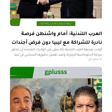
العرب اللندنية: أمام واشنطن فرصة
نادرة للشراكة مع ليبيا دون فرض أجندات
أفادت صحيفة العرب اللندنية بأنه ينبغي على الولايات المتحدة أن تتجاوز
مرحلة الدبلوماسية الرمزية، وتعيد تفعيل حضورها السياسي في ليبيا
12 شهر قبل
من خلال تعيين سفير دائم وإعادة فتح سفارتها في طرابلس