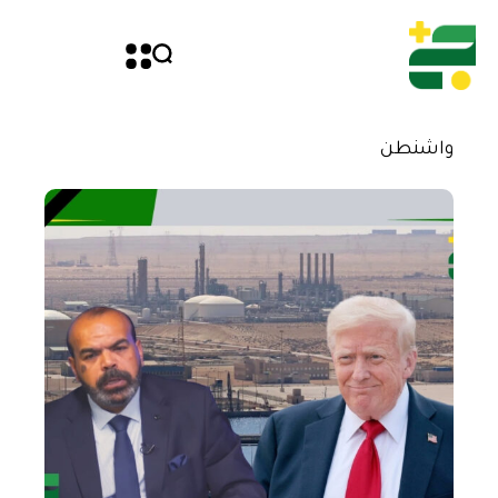
واشنطن