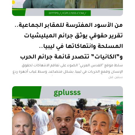
من الأسود المفترسة للمقابر الجماعية..
تقرير حقوقي يوثق جرائم الميليشيات
المسلحة وانتهاكاتها في ليبيا..
و”الكانيات” تتصدر قائمة جرائم الحرب
سلط موقع "القدس العربي" الضوء على تفاقم الانتهاكات لحقوق
الإنسان وقمع الحريات في ليبيا، بشكل متصاعد، وسط غياب أجهزة ردع
سنتين قبل
ومحاسبة ترفع النقاب عن وجوه المنتهكين وتُحيلهم على القضاء.
التقرير