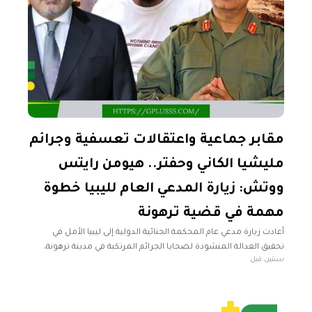
مقابر جماعية واعتقالات تعسفية وجرائم
مليشيا الكاني وحفتر.. هيومن رايتس
ووتش: زيارة المدعي العام لليبيا خطوة
مهمة في قضية ترهونة
أعادت زيارة مدعي عام المحكمة الجنائية الدولية إلى ليبيا الأمل في
تحقيق العدالة المنشودة لضحايا الجرائم المرتكبة في مدينة ترهونة،
سنتين قبل
وفقًا لمنظمة "هيومن رايتس ووتش". وتأتي هذه الزيارة في ظل