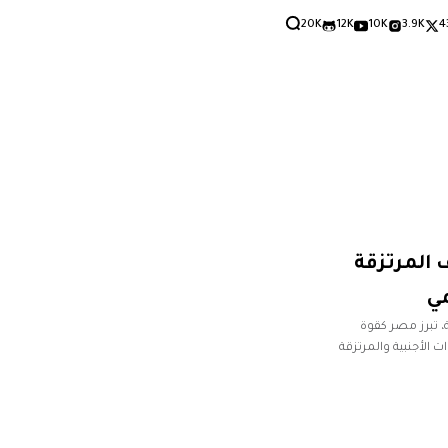
20K
12K
10K
3.9K
4
 المرتزقة
مي
، تبرز مصر كقوة
 الأجنبية والمرتزقة
ظة،