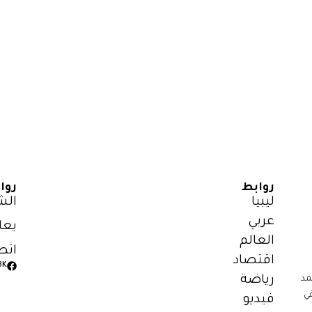
روابط
روا
ليبيا
الش
عربي
يعل
العالم
اتص
اقتصاد
3K
رياضة
مد
ي
فيديو