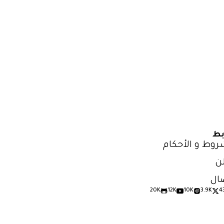
بط
روط و الأحكام
ن
ال
20K
12K
10K
3.9K
4