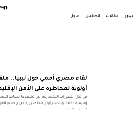
3K
يديو
مقالات
الطقس
عاجل
لقاء مصري أممي حول ليبيا.. ملف
أولوية لمخاطره على الأمن الإقلي
في ظل التطورات المتسارعة التي تشهدها الساحة الليبية
إقليمية فاعلة، وتتصدر أولوياتها ضرورة خروج جميع القوات
سنة واحدة قبل
من الأراضي الليبية. هذا المطلب المصري ليس وليد اللح