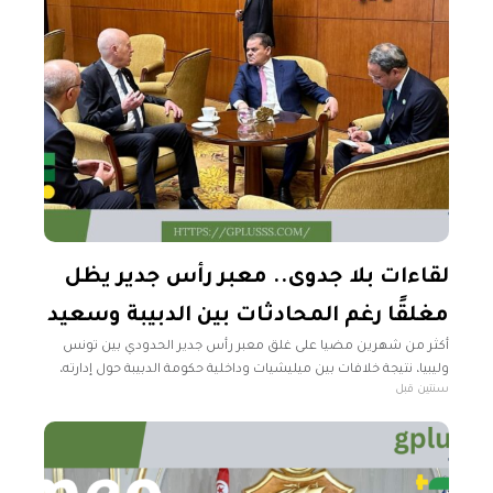
لقاءات بلا جدوى.. معبر رأس جدير يظل
مغلقًا رغم المحادثات بين الدبيبة وسعيد
أكثر من شهرين مضيا على غلق معبر رأس جدير الحدودي بين تونس
وليبيا، نتيجة خلافات بين ميليشيات وداخلية حكومة الدبيبة حول إدارته،
سنتين قبل
مع فشل الوساطات ومحاولات إيجاد حل للأزمة التي