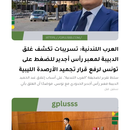
العرب اللندنية: تسريبات تكشف غلق
الدبيبة لمعبر رأس أجدير للضغط على
تونس لرفع قرار تجميد الأرصدة الليبية
سلط تقرير لصحيفة "العرب اللندنية"، على أسباب إغلاق عبد الحميد
الدبيبة معبر رأس أجدير الحدودي مع تونس، موضحًا أن الغلق يأتي
سنتين قبل
لافتعال أزمة مع تونس والضغط لرفع التجميد عن أرصدة