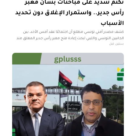
تكتم شديد على مباحثات بشأن معبر
رأس جدير.. واستمرار الإغلاق دون تحديد
الأسباب
كشف مصدر أمني تونسي مطلع أن اجتماعًا عقد أمس الأحد، بين
الجانبين التونسي والليبي لبحث إعادة فتح معبر رأس جدير المغلق منذ
سنتين قبل
أكثر من شهرين إثر اشتباكات بين مجموعات ليبية