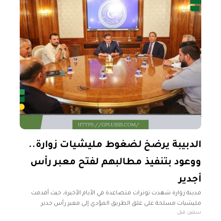
الدبيبة يرضخ لضغوط مليشيات زوارة..
ووعود بتنفيذ مطالبهم لفتح معبر رأس
أجدير
مدينة زوارة شهدت توترات متصاعدة في الأيام الأخيرة، حيث أقدمت
مليشيات مسلحة على غلق الطريق المؤدي إلى معبر رأس جدير
سنتين قبل
الحدودي مع تونس، مما أدى إلى تأجيل إعادة فتحه. جاء