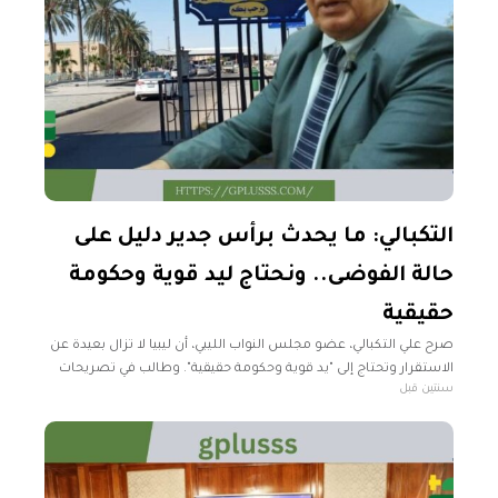
التكبالي: ما يحدث برأس جدير دليل على
حالة الفوضى.. ونحتاج ليد قوية وحكومة
حقيقية
صرح علي التكبالي، عضو مجلس النواب الليبي، أن ليبيا لا تزال بعيدة عن
الاستقرار وتحتاج إلى "يد قوية وحكومة حقيقية". وطالب في تصريحات
سنتين قبل
لوكالة "سبوتنيك" المجتمع الدولي بتحمل مسؤوليته في