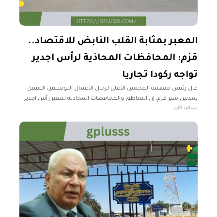
المعبر بمثابة القلب النابض للاقتصاد..
قزم: المحافظات المحاذية لرأس اجدير
تواجه ركودا تجاريا
قال رئيس منظمة المجلس الأعلى لرجال الأعمال التونسيين الليبيين
بمدنين منير قزم، إن المناطق والمحافظات المحاذية لمعبر رأس اجدير
سنتين قبل
أصبحت تواجه ركودا تجاريا يؤثر في نحو 50 ألفا من التجار