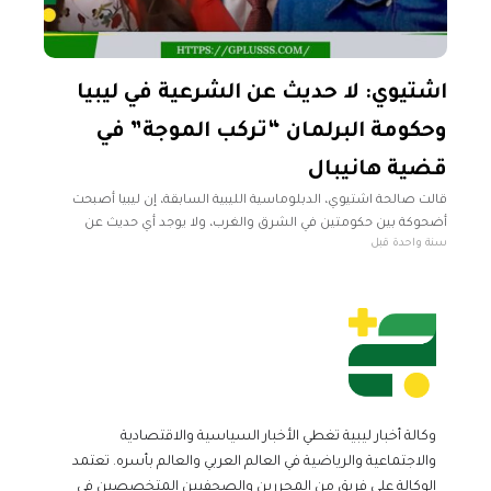
اشتيوي: لا حديث عن الشرعية في ليبيا
وحكومة البرلمان “تركب الموجة” في
قضية هانيبال
قالت صالحة اشتيوي، الدبلوماسية الليبية السابقة، إن ليبيا أصبحت
أضحوكة بين حكومتين في الشرق والغرب، ولا يوجد أي حديث عن
سنة واحدة قبل
الشرعية. وأضافت اشتيوي، خلال تصريحات تلفزيونية لفضائية "فرانس
24"، أن
وكالة أخبار ليبية تغطي الأخبار السياسية والاقتصادية
والاجتماعية والرياضية في العالم العربي والعالم بأسره. تعتمد
الوكالة على فريق من المحررين والصحفيين المتخصصين في