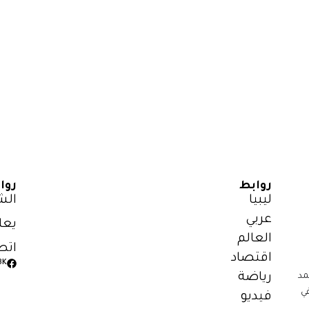
روابط
روا
ليبيا
الش
عربي
يعل
العالم
اتص
اقتصاد
3K
رياضة
مد
ي
فيديو