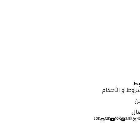
بط
روط و الأحكام
ن
ال
20K
12K
10K
3.9K
4