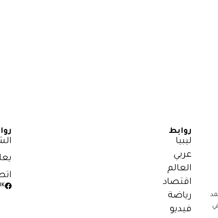
روابط
روا
ليبيا
الش
عربي
يعل
العالم
اتص
اقتصاد
3K
رياضة
مد
ي
فيديو