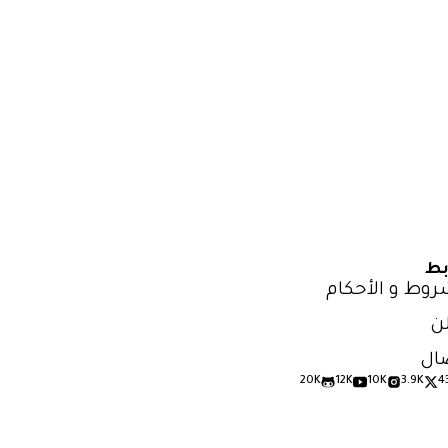
بط
روط و الأحكام
ن
ال
20K
12K
10K
3.9K
4