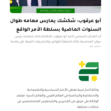
أبو عرقوب: شكشك يمارس مهامه طوال
السنوات الماضية بسلطة الأمر الواقع
أيد المحلل السياسي أحمد أبو عرقوب، الإطاحة بخالد شكشك رئيس
ديوان المحاسبة، قائلا إنه وفقاً للقوانين والتشريعات الليبية، فإن ولايته
سنتين قبل
تمتد لثلاث سنوات تجدد لمرة واحدة. وأضاف أبو عرقوب في
وكالة أخبار ليبية تغطي الأخبار السياسية والاقتصادية
والاجتماعية والرياضية في العالم العربي والعالم بأسره. تعتمد
الوكالة على فريق من المحررين والصحفيين المتخصصين في
مجالات مختلفة.