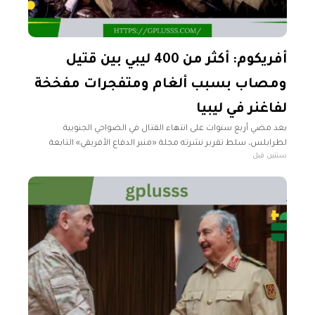
أفريكوم: أكثر من 400 ليبي بين قتيل
ومصاب بسبب ألغام ومتفجرات مفخخة
لفاغنر في ليبيا
بعد مضي أربع سنوات على انتهاء القتال في الضواحي الجنوبية
لطرابلس، سلط تقرير نشرته مجلة «منبر الدفاع الأفريقي» التابعة
سنتين قبل
للقيادة العسكرية الأميركية (أفريكوم) الضوء على استمرار تهديدات
الألغام الأرضية والمتفجرات