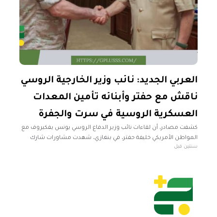
العربي الجديد: نائب وزير الخارجية الروسي
ناقش مع حفتر وأبنائه تأمين المعدات
العسكرية الروسية في سرت والجفرة
كشفت مصادر، أن لقاءات نائب وزير الدفاع الروسي يونس يفكيروف مع
المواطن الأمريكي خليفة حفتر، في بنغازي، شهدت مشاورات شارك
سنتين قبل
فيها ابنا حفتر، خالد وصدام. وأوضحت المصادر، في تصريحات نقلتها