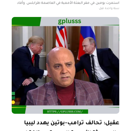
استمرت يومين في مقر البعثة الأممية في العاصمة طرابلس. وأفاد
سنة واحدة قبل
مراسل القناة بأن المجتمعين تناولوا أسس وقواعد عمل هذه اللجنة،
عقيل: تحالف ترامب-بوتين يهدد ليبيا