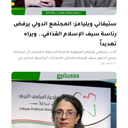
ستيفاني ويليامز: المجتمع الدولي يرفض
رئاسة سيف الإسلام القذافي.. ويراه
تهديداً
أكدت ستيفاني ويليامز المبعوثة الأممية السابقة، المتحدة، أن مشكلة
ترشح الدكتور سيف الإسلام القذافي للانتخابات الرئاسية تتلخص في
6 أشهر قبل
رفض المجتمع الدولي لمسألة رئاسته للبلاد، كونه مطلوباً في جرائم
دولية وينظر