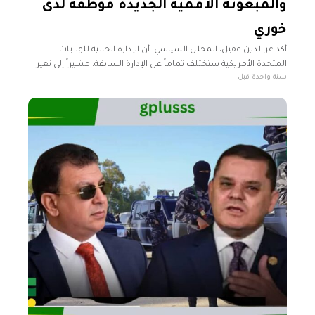
والمبعوثة الأممية الجديدة موظفة لدى
خوري
أكد عز الدين عقيل، المحلل السياسي، أن الإدارة الحالية للولايات
المتحدة الأمريكية ستختلف تماماً عن الإدارة السابقة، مشيراً إلى تغير
سنة واحدة قبل
كامل في السياسة الخارجية لواشنطن. وأضاف عقيل، خلال تصريحات
تلفزيونية