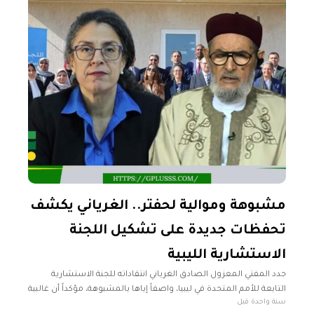
مشبوهة وموالية لحفتر.. الغرياني يكشف
تحفظات جديدة على تشكيل اللجنة
الاستشارية الليبية
جدد المفتي المعزول الصادق الغرياني انتقاداته للجنة الاستشارية
التابعة للأمم المتحدة في ليبيا، واصفاً إياها بالمشبوهة، مؤكداً أن غالبية
سنة واحدة قبل
أعضائها غير مؤهلين لتمثيل الليبيين. وقال الغرياني، خلال برنامج