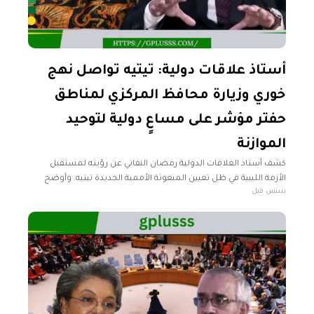
أستاذ علاقات دولية: تيتيه تواصل نهج
خوري وزيارة محافظ المركزي لمناطق
حفتر مؤشر على مساعٍ دولية لتوحيد
الموازنة
كشف أستاذ العلاقات الدولية رمضان النفاتي عن رؤيته لمستقبل
الأزمة الليبية في ظل تعيين المبعوثة الأممية الجديدة تيتيه. وأوضح
سنتين قبل
النفاتي، في تصريحات خاصة لموقع "العربي الجديد" الممول من قطر،
أن