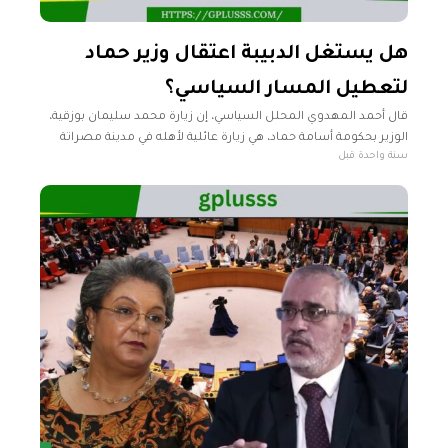
هل يستغل الدبيبة اعتقال وزير حماد
لتعطيل المسار السياسي؟
قال أحمد المهدوي المحلل السياسي، إن زيارة محمد سليمان بوزقية،
الوزير بحكومة أسامة حماد، هي زيارة عائلية لأهله في مدينة مصراتة
سنة واحدة قبل
مسقط رأسه. وأضاف المهدوي، خلال تصريحات تلفزيونية لفضائية
"الحدث