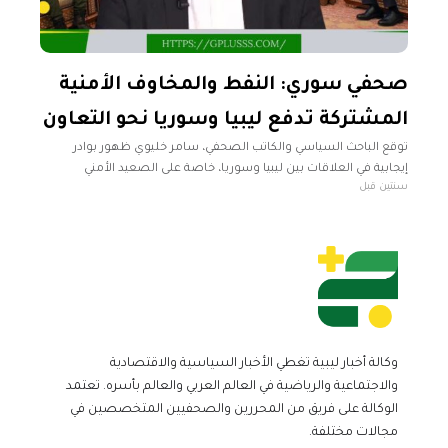
صحفي سوري: النفط والمخاوف الأمنية
المشتركة تدفع ليبيا وسوريا نحو التعاون
توقع الباحث السياسي والكاتب الصحفي، سامر خليوي ظهور بوادر
إيجابية في العلاقات بين ليبيا وسوريا، خاصة على الصعيد الأمني
سنتين قبل
والعسكري، في المستقبل القريب. وأضاف خليوي في تصريحات
لفضائية "تلفزيون سوريا
وكالة أخبار ليبية تغطي الأخبار السياسية والاقتصادية
والاجتماعية والرياضية في العالم العربي والعالم بأسره. تعتمد
الوكالة على فريق من المحررين والصحفيين المتخصصين في
مجالات مختلفة.