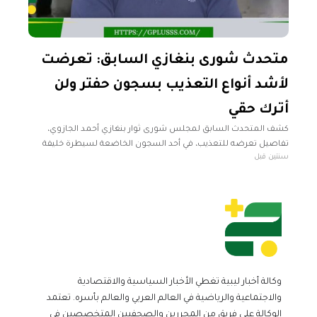
متحدث شورى بنغازي السابق: تعرضت
لأشد أنواع التعذيب بسجون حفتر ولن
أترك حقي
كشف المتحدث السابق لمجلس شورى ثوار بنغازي أحمد الجازوي،
تفاصيل تعرضه للتعذيب، في أحد السجون الخاضعة لسيطرة خليفة
سنتين قبل
حفتر بالمنطقة الشرقية. وقال الجازوي في مقابلة لقناة الجزيرة
القطرية، إنه تعرض
وكالة أخبار ليبية تغطي الأخبار السياسية والاقتصادية
والاجتماعية والرياضية في العالم العربي والعالم بأسره. تعتمد
الوكالة على فريق من المحررين والصحفيين المتخصصين في