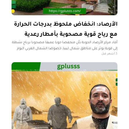
الأرصاد: انخفاض ملحوظ بدرجات الحرارة
مع رياح قوية مصحوبة بأمطار رعدية
أفاد مركز الأرصاد الجوية بأن منخفضا جويا عميقا مصحوبا برياح نشطة
إلى قوية يوثر على مناطق شمال ليبيا، خصوصا الشمال الغربي اليوم
5 أشهر قبل
وغدا، مصحوب بأمطار رعدية جيدة إلى غزيرة مع