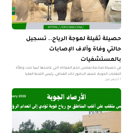
حصيلة ثقيلة لموجة الرياح.. تسجيل
حالتي وفاة وآلاف الإصابات
بالمستشفيات
في حصيلة صادمة تعكس حجم المعاناة التي عاشتها ليبيا تحت وطأة
التقلبات الجوية، كشف الدكتور خالد القذافي، رئيس اللجنة العليا
7 أشهر قبل
للطوارئ، عن أرقام تعكس واقعاً صحياً حرجا. وامتلأت ردهات
المستشفيات