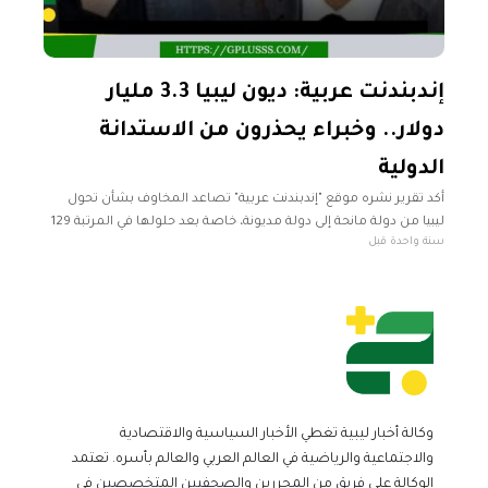
إندبندنت عربية: ديون ليبيا 3.3 مليار
دولار.. وخبراء يحذرون من الاستدانة
الدولية
أكد تقرير نشره موقع "إندبندنت عربية" تصاعد المخاوف بشأن تحول
ليبيا من دولة مانحة إلى دولة مديونة، خاصة بعد حلولها في المرتبة 129
سنة واحدة قبل
ضمن قائمة الدين الخارجي لعام 2025، بديون
وكالة أخبار ليبية تغطي الأخبار السياسية والاقتصادية
والاجتماعية والرياضية في العالم العربي والعالم بأسره. تعتمد
الوكالة على فريق من المحررين والصحفيين المتخصصين في