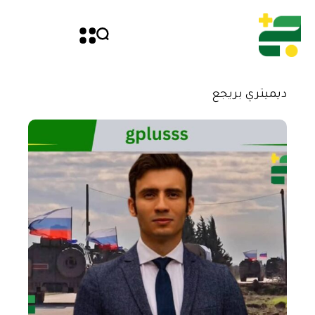
ديميتري بريجع