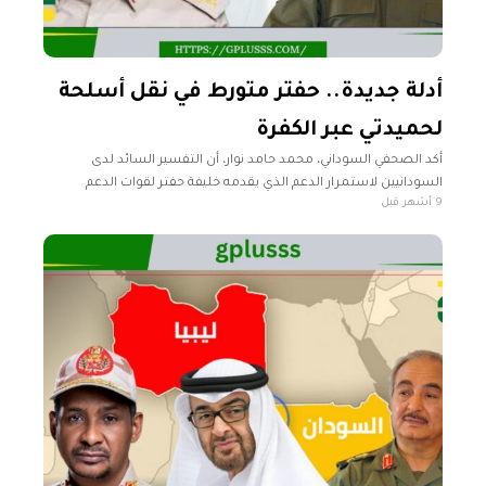
أدلة جديدة.. حفتر متورط في نقل أسلحة
لحميدتي عبر الكفرة
أكد الصحفي السوداني، محمد حامد نوار، أن التفسير السائد لدى
السودانيين لاستمرار الدعم الذي يقدمه خليفة حفتر لقوات الدعم
9 أشهر قبل
السريع بقيادة محمد حمدان دقلو (حميدتي)، هو تأكيد القناعة بأن الحرب