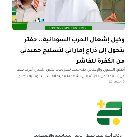
وكيل إشعال الحرب السودانية.. حفتر
يتحول إلى ذراع إماراتي لتسليح حميدتي
من الكفرة للفاشر
أطلق المدون والإعلامي طه حديد تصريحات مثيرة للجدل، أعرب فيها
عن أسفه لكون الجرائم التي تشهدها مدينة الفاشر السودانية تنطلق
9 أشهر قبل
بشكل أساسي من الأراضي الليبية. ووجه حديد اتهامات مباشرة لدولة
وكالة أخبار ليبية تغطي الأخبار السياسية والاقتصادية