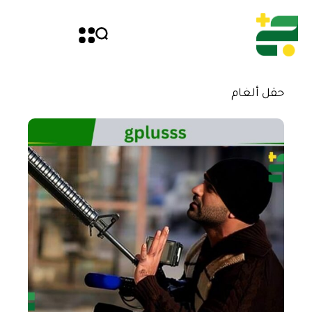
حقل ألغام