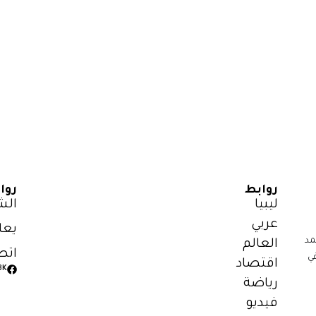
روابط
روا
ليبيا
الش
عربي
يعل
مد
العالم
اتص
ي
اقتصاد
3K
رياضة
فيديو