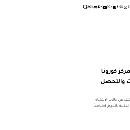
20K
12K
10K
3.9K
4
كز كورونا
ات والتحصل
لكشف عن حالات الاشتباه
بية بالمركز، احتياطياً