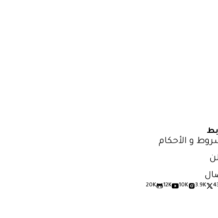
بط
روط و الأحكام
ن
ال
20K
12K
10K
3.9K
4