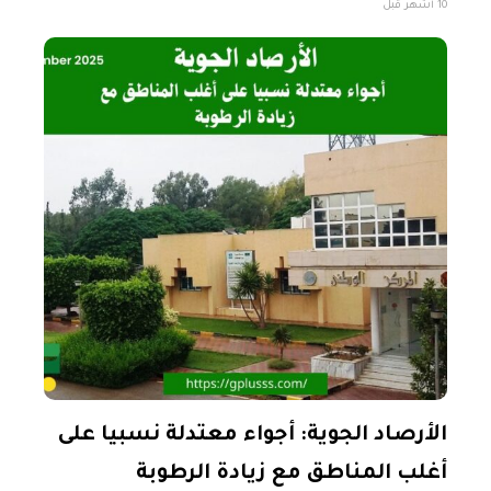
10 أشهر قبل
الشرقي يتخللها سقوط أمطار خفيفة. رأس جدير حتى
الأرصاد الجوية: أجواء معتدلة نسبيا على
أغلب المناطق مع زيادة الرطوبة