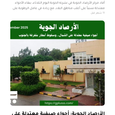
أفاد مركز الأرصاد الجوية في نشرته الجوية اليوم الثلاثاء، ببقاء الأجواء
معتدلة نسبياً على أغلب مناطق البلاد، مع زيادة في عامل الرطوبة على
11 شهر قبل
المناطق الساحلية. راس جدير حتى سرت- سهل
الأرصاد الجوية: أجواء صيفية معتدلة على