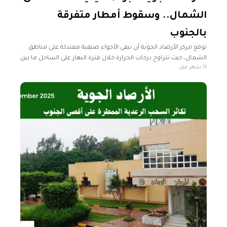
الشمال.. وسقوط أمطار متفرقة
بالجنوب
توقع مركز الأرصاد الجوية أن تبقى الأجواء صيفية معتدلة على مناطق
الشمال، حيث تتراوح درجات الحرارة خلال فترة النهار على الساحل ما بين
11 شهر قبل
29ـ32مْ مع رطوبة عالية. وتسجل ما بين