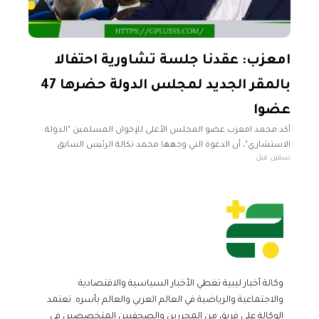
امعزب: عقدنا جلسة تشاورية احتفالا
بالمقر الجديد لمجلس الدولة حضرها 47
عضوا
أكد محمد امعزب عضو المجلس الأعلى للإخوان المسلمين "الدولة
الاستشاري"، أن الدعوة التي وجهها محمد تكالة الرئيس السابق
سنتين قبل
للمجلس والخاسر في الانتخابات السابقة، جاءت احتفالا بالمقر الجديد.
وأضاف امعزب خلال
وكالة أخبار ليبية تغطي الأخبار السياسية والاقتصادية
والاجتماعية والرياضية في العالم العربي والعالم بأسره. تعتمد
الوكالة على فريق من المحررين والصحفيين المتخصصين في