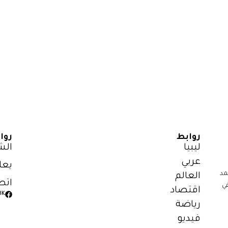
روابط
روا
ليبيا
الش
عربي
يعل
مد
العالم
اتص
ي
اقتصاد
3K
رياضة
فيديو