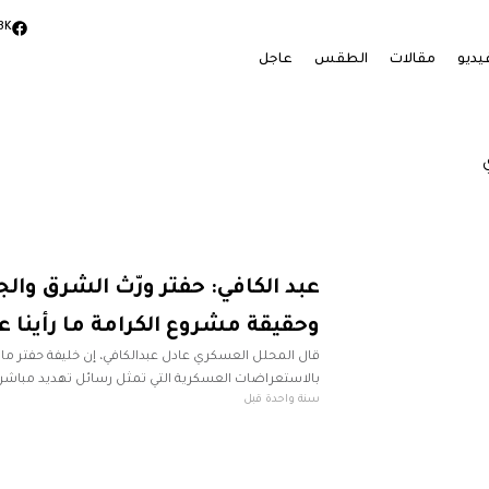
3K
يديو
مقالات
الطقس
عاجل
عبد الكافي: حفتر ورّث الشرق والجن
وحقيقة مشروع الكرامة ما رأينا ع
قال المحلل العسكري عادل عبدالكافي، إن خليفة حفتر م
بالاستعراضات العسكرية التي تمثل رسائل تهديد مباشر
سنة واحدة قبل
العمليات العسكرية في أي وقت، رغم أنه لن يستطيع