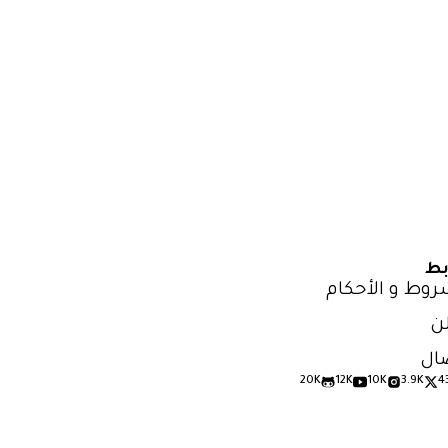
بط
روط و الأحكام
ن
ال
20K
12K
10K
3.9K
4