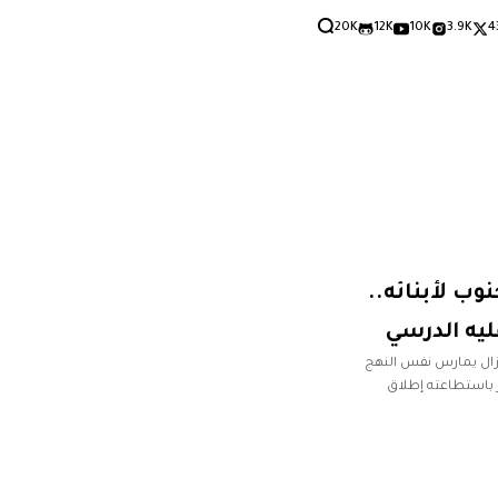
20K
12K
10K
3.9K
4
وب لأبنائه..
ليه الدرسي
ازال يمارس نفس النهج
 باستطاعته إطلاق