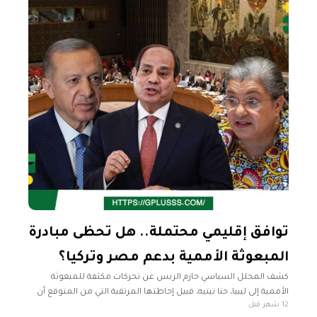
توافق إقليمي محتملة.. هل تحظى مبادرة
المبعوثة الأممية بدعم مصر وتركيا؟
كشف المحلل السياسي حازم الريس عن تحركات مكثفة للمبعوثة
الأممية إلى ليبيا، حنا تيتيه، قبيل إحاطتها المرتقبة التي من المتوقع أن
12 شهر قبل
تطرح خلالها خارطة طريق سياسية جديدة. وأشار الريس، خلال