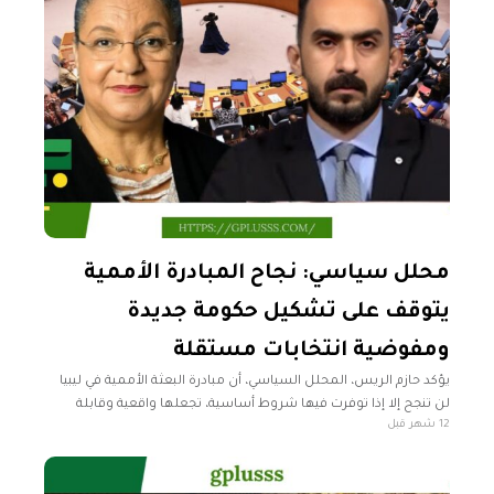
محلل سياسي: نجاح المبادرة الأممية
يتوقف على تشكيل حكومة جديدة
ومفوضية انتخابات مستقلة
يؤكد حازم الريس، المحلل السياسي، أن مبادرة البعثة الأممية في ليبيا
لن تنجح إلا إذا توفرت فيها شروط أساسية، تجعلها واقعية وقابلة
12 شهر قبل
للتطبيق على الأرض. وفقًا للريس، فإن الشرط الأول