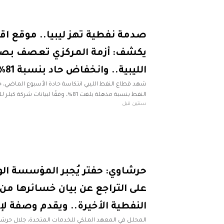
صدمة نفطية تهز ليبيا.. موقع ا
يكشف: أزمة المركزي تعصف بصا
الليبية.. وانخفاض حاد بنسبة 81%
شهد قطاع النفط الليبي انتكاسة حادة الأسبوع الماضي،
النفط بنسبة مذهلة بلغت 81%، وفقًا لبيانا
سنتين قبل
إن بي سي عربية" أكد خلال تقرير
حرشاوي: حفتر يُجبر المؤسسة الو
على التراجع عن بيان خسائرها من 
النفطية الأخيرة.. ويقدم وصفة لإ
المحلل في المعهد الملكي للخدمات المتحدة، جلال حرشاوي