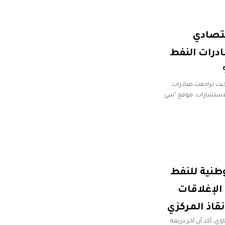
قتصادي
درات النفط
 حيث تراجعت صادرات
ت شركة كبلر للاستشارات. موقع "سي
طنية للنفط
الإغلاقات
نقاذ المركزي
، أكد أن آخر ذريعة