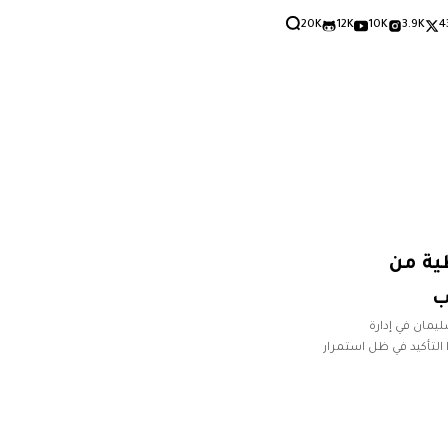
20K
12K
10K
3.9K
4
ية من
ب
يمان في إدارة
 التأكيد في ظل استمرار