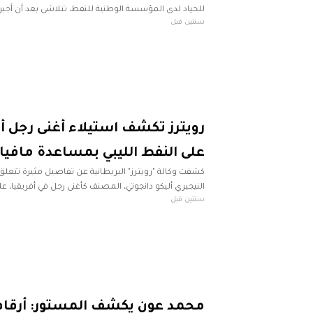
للحياد لدى المؤسسة الوطنية للنفط، تتلاشى بعد أن أجبر
سنتين قبل
حفتر على التراجع عن بيان (مفيد للغاية)
رويترز تكشف استيلاء أغنى رجل أ
على النفط الليبي بمساعدة مافي
كشفت وكالة "رويترز" البريطانية عن تفاصيل مثيرة تتعلق 
النيجيري أليكو دانجوتي، المصنف كأغنى رجل في أفريقيا، ع
سنتين قبل
تحقيقات فساد يجريها البرلمان النيجيري، وذلك
محمد عون يكشف المستور: أرقام 