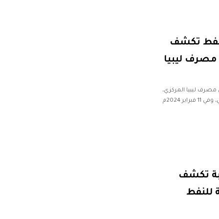
الوطنية للنفط تكشف
 مصرف ليبيا
 مصرف ليبيا المركزي،
بلغت في 28 يناير 2024م، مبلغا وقدره 1 مليار دولار أمريكي، وفي 11 فبراير 2024م
ربة تكشف
 للنفط