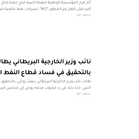
أكبر حقل للغاز غير المطور "NC7"، لشركات نف
سنتين قبل
المسئولين والجهات الرقابية في
نائب وزير الخارجية البريطاني يطا
بالتحقيق في فساد قطاع النفط ال
طالب نائب وزير الخارجية البريطاني ديفيد روتلي، بالتحقيق
الليبي. جاء ذلك في رد مكتوب قدمه روتلي إلى مجلس البرل
سنتين قبل
طرح هذا السؤال من قبل