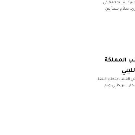
أثار قرار المؤسسة الوطنية للنفط الليبية منح حصة إنتاج كبيرة بنسبة 40% في
ط عالمية كبرى، جدلاً واسعاً بين
لب المملكة
ليبي
 في الفساد بقطاع النفط
مان البريطاني، وتم