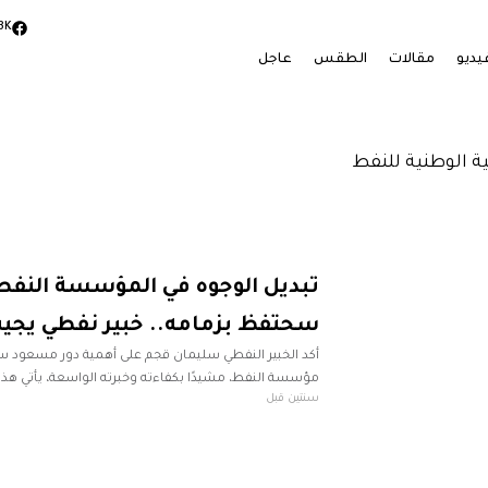
3K
يديو
مقالات
الطقس
عاجل
 الوطنية للنفط
تبديل الوجوه في المؤسسة النفط
سحتفظ بزمامه.. خبير نفطي يجي
أكد الخبير النفطي سليمان قجم على أهمية دور مسعود سل
مؤسسة النفط، مشيدًا بكفاءته وخبرته الواسعة، يأتي هذا
سنتين قبل
الأزمة الليبية وتزايد التحديات التي تواجه