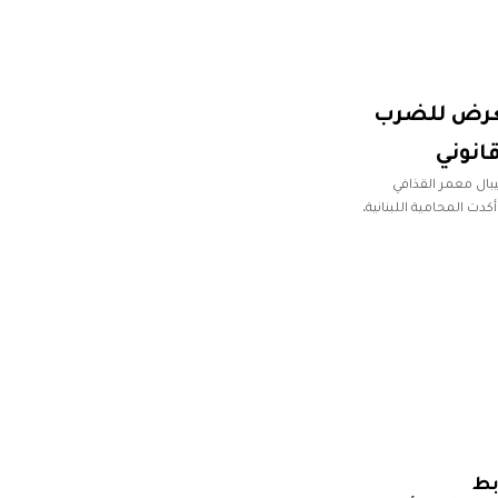
تعرض للضرب
انوني
يبال معمر القذافي
دت المحامية اللبنانية،
بط