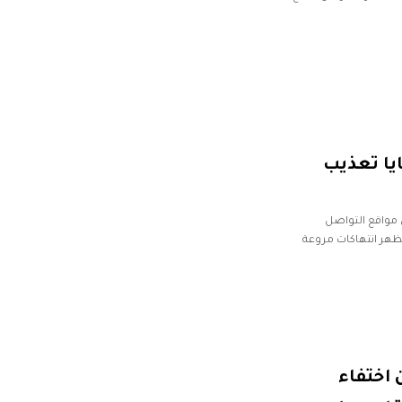
يا تعذيب
مواقع التواصل
ظهر انتهاكات مروعة
القناة عرض
 اختفاء