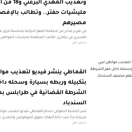
وتعذيب المهدي
مليشيات حفتر.. وتطالب بالإفص
مصيرهم
في تقرير صادر عن منظمة العفو الدولية بمناسبة مرور عام
القسري في بنغازي، طالبت المنظمة مليشيات المواطن ال
سنتين قبل
عن مصير ومكان وزير الدفاع الأسبق المهدي
القماطي ينشر فيديو لتعذيب موا
بتكبيله وربطه بسيارة وسحله داخ
الشرطة القضائية في طرابلس ب
السندباد
نشر الناشط الحقوقي حسام القماطي فيديو لتعذيب مواط
مزعجة جدًا تثبت حالة أننهاك حقوق الموقوفين والتعدي
سنتين قبل
الإنسان والقوانين الليبية النافذة. القماطي قال عبر