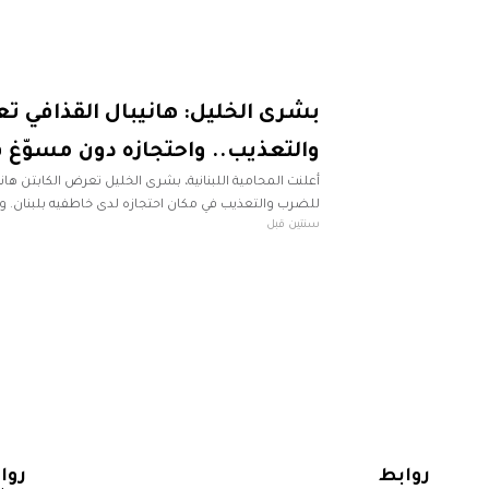
بشرى الخليل: هانيبال القذافي 
والتعذيب.. واحتجازه دون مسوّغ ق
أعلنت المحامية اللبنانية، بشرى الخليل تعرض الكابتن هان
للضرب والتعذيب في مكان احتجازه لدى خاطفيه بلبنان. وأك
سنتين قبل
أنهم عندما أحضروه إلى قصر العدل للمرة الأولى كانت
روابط
روا