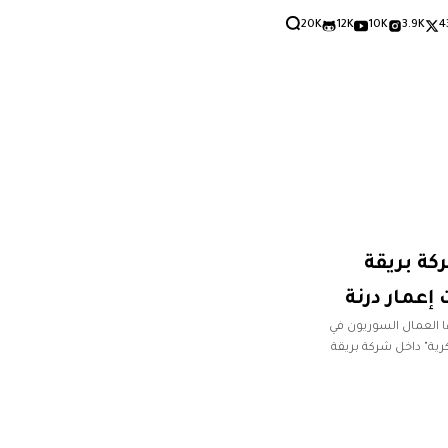
20K
12K
10K
3.9K
4
كة بريقة
إعمار درنة
 العمال السوريون في
ية" داخل شركة بريقة