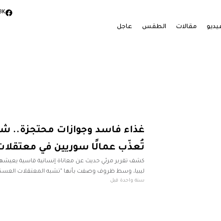
3K
يديو
مقالات
الطقس
عاجل
غذاء فاسد وجوازات محتجزة.. شر
تُعذّب عمالًا سوريين في معتقلات 
كشف تقرير مرئي حديث عن معاناة إنسانية قاسية يعيشها
ليبيا، وسط ظروف وصفت بأنها "تشبه المعتقلات العسكر
سنة واحدة قبل
للمقاولات في بنغازي. أزمة مئات العمال وصرخة