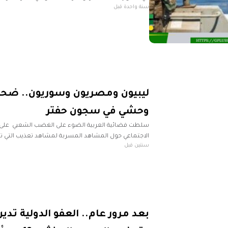
سنة واحدة قبل
لحكومة الدبيبة. قال تقرير القناة إن خفر
ليبيون ومصريون وسوريون.. ضحا
وحشي في سجون حفتر
سلطت فضائية العربية الضوء على الغضب الشعبي على 
الاجتماعي حول المشاهد المسربة لمشاهد تعذيب التي ت
سنتين قبل
داخل سجن قرنادة العسكري التابع لقوات حفتر. ورفضت 
بعد مرور عام.. العفو الدولية تدين