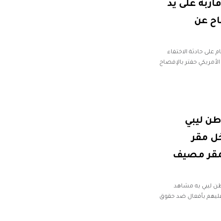
 البرغثي و18 من أقاربه على يد
اح عن
 على حادثة الاختفاء
أمريكي حفتر بالإفصاح
طن ليبي
ل مقر
مقر مصيف
ن ليبي به مشاهد
 عليهم بأفعال ضد حقوق