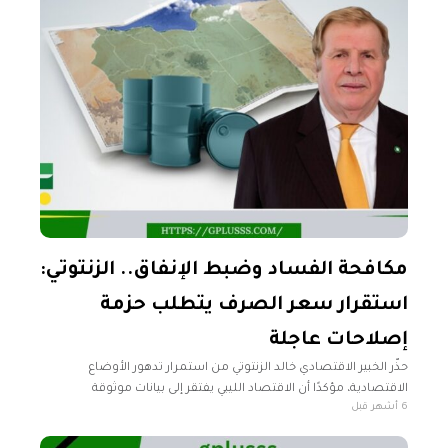
مكافحة الفساد وضبط الإنفاق.. الزنتوتي:
استقرار سعر الصرف يتطلب حزمة
إصلاحات عاجلة
حذّر الخبير الاقتصادي خالد الزنتوتي من استمرار تدهور الأوضاع
الاقتصادية، مؤكدًا أن الاقتصاد الليبي يفتقر إلى بيانات موثوقة
6 أشهر قبل
ومؤشرات واضحة، مثل معدلات التضخم والقوة الشرائية، ما يعقّد
عملية التقييم واتخاذ