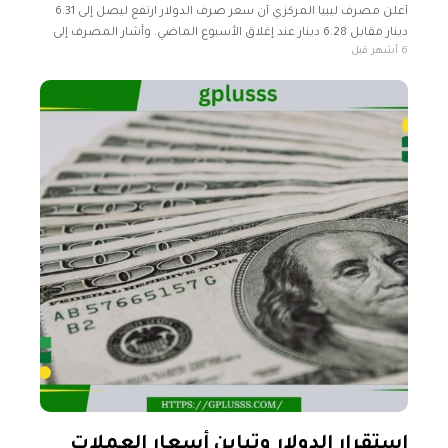
أعلن مصرف ليبيا المركزي أن سعر صرف الدولار ارتفع ليصل إلى 6.31
دينار مقابل 6.28 دينار عند إغلاق الأسبوع الماضي. وأشار المصرف إلى
6 أشهر قبل
انخفاض سعر صرف اليورو إلى 7.48 دينار،
استقرار الدولار وتباين أسعار العملات