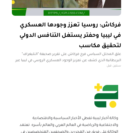
فركاش: روسيا تعزز وجودها العسكري
في ليبيا وحفتر يستغل التنافس الدولي
لتحقيق مكاسب
علق المحلل السياسي فرج فركاش على تقرير صحيفة "التليغراف"
البريطانية الذي كشف عن تعزيز الوجود العسكري الروسي في ليبيا عبر
سنتين قبل
تطوير ثلاث قواعد عسكرية، مؤكدًا أن هذه الأنشطة ليست جديدة
وكالة أخبار ليبية تغطي الأخبار السياسية والاقتصادية
والاجتماعية والرياضية في العالم العربي والعالم بأسره. تعتمد
الوكالة على فريق من المحررين والصحفيين المتخصصين في