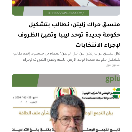
منسق حراك زليتن: نطالب بتشكيل
حكومة جديدة توحد ليبيا وتهيئ الظروف
لإجراء الانتخابات
قال منسق حراك زليتن من أجل الوطن" عصام بن مسعود، إنهم طالبوا
بتشكيل حكومة جديدة توحد الأرض الليبية وتهيئ الظروف لإجراء
سنتين قبل
انتخابات رئاسية وبرلمانية. وأضاف في تصريحات صحفية، أنهم دعوا