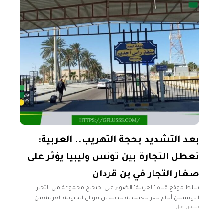
بعد التشديد بحجة التهريب.. العربية:
تعطل التجارة بين تونس وليبيا يؤثر على
صغار التجار في بن قردان
سلط موقع قناة "العربية" الضوء على احتجاج مجموعة من التجار
التونسيين أمام مقر معتمدية مدينة بن قردان الجنوبية القريبة من
سنتين قبل
الحدود الليبية. هؤلاء التجار يطالبون السلطات بالتدخل لإيجاد حلول