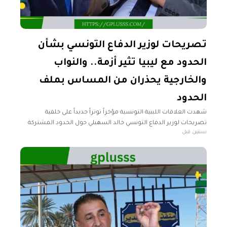
تصريحات لوزير الدفاع التونسي بشأن
الحدود مع ليبيا تثير أزمة.. والنواب
والخارجية يحذران من المساس بملف
الحدود
شهدت العلاقات الليبية التونسية مؤخراً توتراً جديداً على خلفية
تصريحات لوزير الدفاع التونسي خالد السهيلي حول الحدود المشتركة
سنتين قبل
بين البلدين. وأثار هذا التصريح رد فعل حاد من المسؤولين الليبيين،
حيث