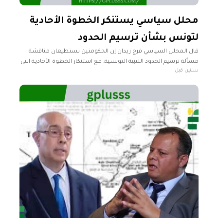
محلل سياسي يستنكر الخطوة الأحادية
لتونس بشأن ترسيم الحدود
قال المحلل السياسي فرج زيدان إن الحكومتين تستطيعان مناقشة
مسألة ترسيم الحدود الليبية التونسية، مع استنكار الخطوة الأحادية التي
سنتين قبل
قامت بها الحكومة التونسية. وشدد زيدان، في تصريحات تلفزيونية
لفضائية "ليبيا