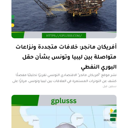
أفريكان مانجر: خلافات متجددة ونزاعات
متواصلة بين ليبيا وتونس بشأن حقل
البوري النفطي
نشر موقع "أفريكان مانجر" الاقتصادي التونسي تقريرًا تحليليًا مفصلًا
كشف عن التوترات المستمرة في العلاقات بين ليبيا وتونس، مركزًا على
سنتين قبل
حقل البوري النفطي كمحور رئيسي للخلافات المتجددة. رصد التقرير
الذي