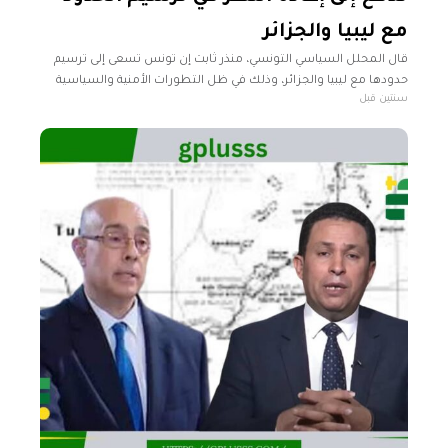
مع ليبيا والجزائر
قال المحلل السياسي التونسي، منذر ثابت إن تونس تسعى إلى ترسيم
حدودها مع ليبيا والجزائر، وذلك في ظل التطورات الأمنية والسياسية
سنتين قبل
التي تشهدها المنطقة. ونفى ثابت خلال تصريحات تلفزيونية لفضائية