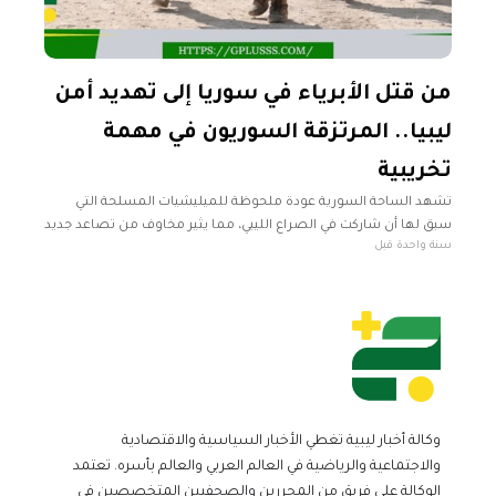
من قتل الأبرياء في سوريا إلى تهديد أمن
ليبيا.. المرتزقة السوريون في مهمة
تخريبية
تشهد الساحة السورية عودة ملحوظة للميليشيات المسلحة التي
سبق لها أن شاركت في الصراع الليبي، مما يثير مخاوف من تصاعد جديد
سنة واحدة قبل
للعنف وتأجيج الصراعات في المنطقة. وتعود وقائع تواجد هؤلاء
وكالة أخبار ليبية تغطي الأخبار السياسية والاقتصادية
والاجتماعية والرياضية في العالم العربي والعالم بأسره. تعتمد
الوكالة على فريق من المحررين والصحفيين المتخصصين في