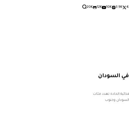
20K
12K
10K
3.9K
4
 في السودان
غذائية الحادة تهدد مئات
السودان وجنوب