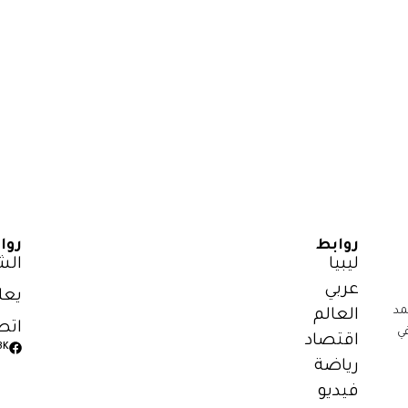
روابط
روا
ليبيا
الش
عربي
يعل
مد
العالم
اتص
ي
اقتصاد
3K
رياضة
فيديو