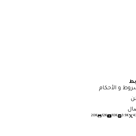
بط
روط و الأحكام
ن
ال
20K
12K
10K
3.9K
4