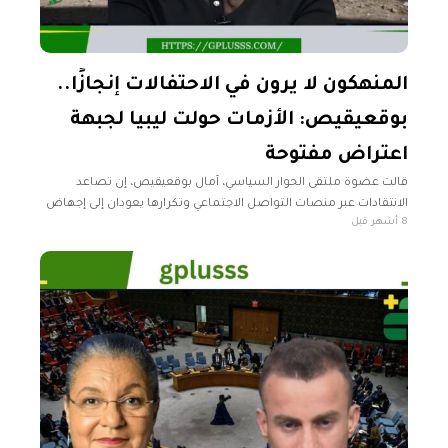
المنهكون لا يرون في الاحتفالات إنجازًا..
بوقعيقيص: الأزمات حولت ليبيا لجبهة
اعتراض مفتوحة
قالت عضوة ملتقى الحوار السياسي، آمال بوقعيقيص، إن تصاعد
الانتقادات عبر منصات التواصل الاجتماعي وتكرارها يعودان إلى إجهاض
8 أشهر قبل
حلم الليبيين في الاستقرار السياسي والاقتصادي. وأضافت بوقعيقيص
في تصريحات نقلتها «الشرق