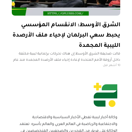
الشرق الأوسط: الانقسام المؤسسي
يحبط سعي البرلمان لإحياء ملف الأرصدة
الليبية المجمدة
قالت صحيفة الشرق الأوسط إن هناك تحركات برلمانية ليبية مكثفة
داخل أروقة الأمم المتحدة لإعادة إحياء ملف الأرصدة المجمدة منذ عام
10 أشهر قبل
2011، في محاولة لإقناع الدول الأعضاء ومجلس الأمن بدعم
وكالة أخبار ليبية تغطي الأخبار السياسية والاقتصادية
والاجتماعية والرياضية في العالم العربي والعالم بأسره. تعتمد
الوكالة على فريق من المحررين والصحفيين المتخصصين في