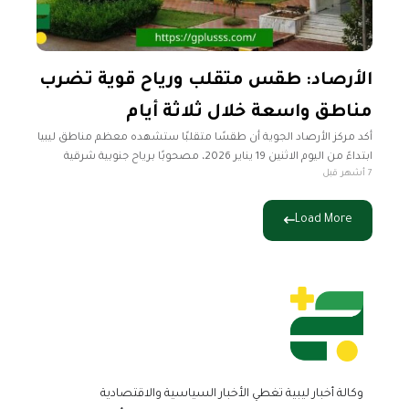
الأرصاد: طقس متقلب ورياح قوية تضرب
مناطق واسعة خلال ثلاثة أيام
أكد مركز الأرصاد الجوية أن طقسًا متقلبًا ستشهده معظم مناطق ليبيا
ابتداءً من اليوم الاثنين 19 يناير 2026، مصحوبًا برياح جنوبية شرقية
7 أشهر قبل
نشطة إلى قوية خاصة على الشمال الشرقي والجنوب
Load More
وكالة أخبار ليبية تغطي الأخبار السياسية والاقتصادية