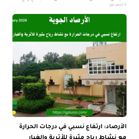
6 أشهر قبل
انخفاضها يوم الغد على مناطق الشمال الغربي، نتيجة نشاط
الأرصاد: ارتفاع نسبي في درجات الحرارة
مع نشاط رياح مثيرة للأتربة والغبار