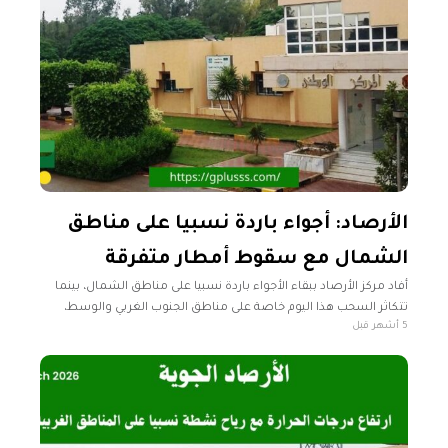
الأرصاد: أجواء باردة نسبيا على مناطق
الشمال مع سقوط أمطار متفرقة
أفاد مركز الأرصاد ببقاء الأجواء باردة نسبيا على مناطق الشمال، بينما
تتكاثر السحب هذا اليوم خاصة على مناطق الجنوب الغربي والوسط،
5 أشهر قبل
يصحبها سقوط أمطار رعدية جيدة. رأس إجدير حتى سرت-