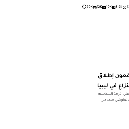
20K
12K
10K
3.9K
4
قعون إطلاق
زاع في ليبيا
ى الأزمة السياسية
ء تفاوضي جديد بين