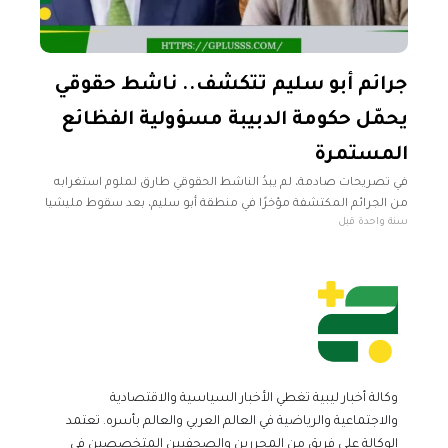
جرائم أبو سليم تتكشف.. ناشط حقوقي
يحمّل حكومة الدبيبة مسؤولية الفظائع
المستمرة
في تصريحات صادمة، لم يبدُ الناشط الحقوقي طارق لملوم استغرابه
من الجرائم المكتشفة مؤخرًا في منطقة أبو سليم، بعد سقوط مليشيا
سنة واحدة قبل
"دعم الاستقرار". وكشف لملوم عن تفاصيل خطيرة حول استمرار
وكالة أخبار ليبية تغطي الأخبار السياسية والاقتصادية
والاجتماعية والرياضية في العالم العربي والعالم بأسره. تعتمد
الوكالة على فريق من المحررين والصحفيين المتخصصين في