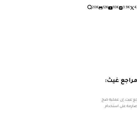
20K
12K
10K
3.9K
4
مراجع غيث:
ع غيث، إن عملية ضخ
 صارمة على استخدام