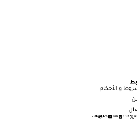
بط
روط و الأحكام
ن
ال
20K
12K
10K
3.9K
4