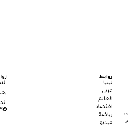
روابط
روا
ليبيا
الش
عربي
يعل
العالم
اتص
اقتصاد
3K
رياضة
مد
ي
فيديو