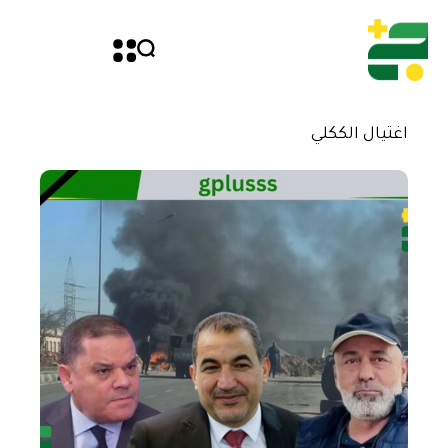
اغتيال الككلي