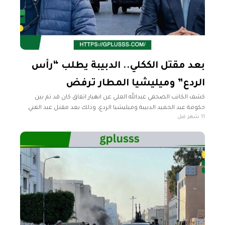
بعد مقتل الككلي.. الدبيبة يطلب “رأس
الردع” وميليشيا المطار ترفض
كشف الكاتب الصحفي عبدالله العلي عن انهيار اتفاق كان قد تم بين
حكومة عبد الحميد الدبيبة وميليشيا الردع، وذلك بعد مقتل عبد الغني
11 شهر قبل
الككلي. وأوضح العلي خلال لقاء أجراه مع