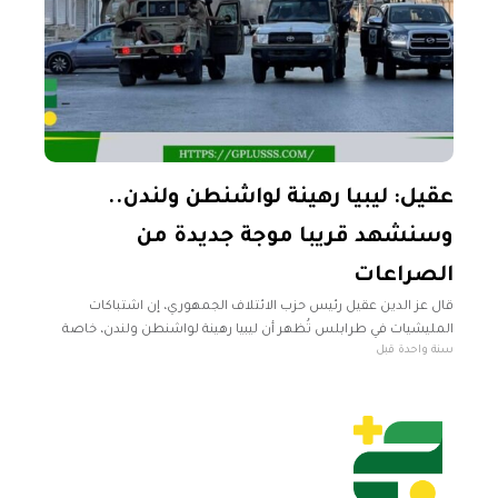
عقيل: ليبيا رهينة لواشنطن ولندن..
وسنشهد قريبا موجة جديدة من
الصراعات
قال عز الدين عقيل رئيس حزب الائتلاف الجمهوري، إن اشتباكات
المليشيات في طرابلس تُظهر أن ليبيا رهينة لواشنطن ولندن، خاصة
سنة واحدة قبل
بعد الفضيحة التي استخدمتها وزارة الدفاع في بيانها، والذي قالت